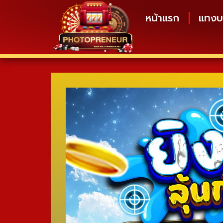
หน้าแรก
แทงบ