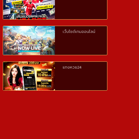
เว็บไซต์เกมออนไลน์
แทงหวย24