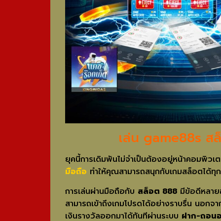
เล่น game88s สล็อ
ยุคนี้การเดิมพันไม่จำเป็นต้องอยู่หน้าคอมพิว
มือถือ
ทำให้คุณสามารถสนุกกับเกมสล็อตได้ทุกที
การเล่นผ่านมือถือกับ
สล็อต 888
มีข้อดีหลาย
สามารถเข้าถึงเกมโปรดได้อย่างราบรื่น นอกจา
เงินรางวัลออกมาได้ทันทีผ่านระบบ
ฝาก-ถอนอ