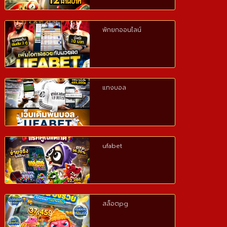
พักยกออนไลน์
แทงบอล
ufabet
สล็อตpg