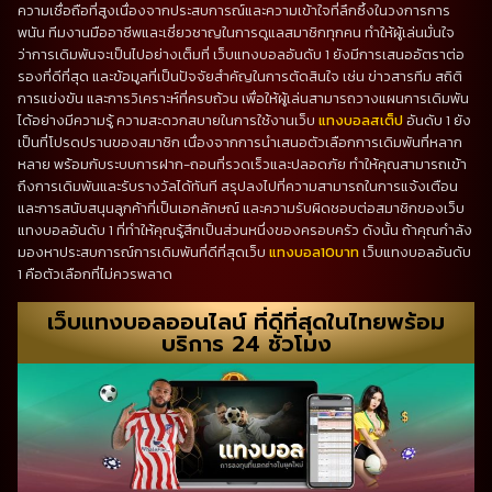
ความเชื่อถือที่สูงเนื่องจากประสบการณ์และความเข้าใจที่ลึกซึ้งในวงการการ
พนัน ทีมงานมืออาชีพและเชี่ยวชาญในการดูแลสมาชิกทุกคน ทำให้ผู้เล่นมั่นใจ
ว่าการเดิมพันจะเป็นไปอย่างเต็มที่ เว็บแทงบอลอันดับ 1 ยังมีการเสนออัตราต่อ
รองที่ดีที่สุด และข้อมูลที่เป็นปัจจัยสำคัญในการตัดสินใจ เช่น ข่าวสารทีม สถิติ
การแข่งขัน และการวิเคราะห์ที่ครบถ้วน เพื่อให้ผู้เล่นสามารถวางแผนการเดิมพัน
ได้อย่างมีความรู้ ความสะดวกสบายในการใช้งานเว็บ
แทงบอลสเต็ป
อันดับ 1 ยัง
เป็นที่โปรดปรานของสมาชิก เนื่องจากการนำเสนอตัวเลือกการเดิมพันที่หลาก
หลาย พร้อมกับระบบการฝาก-ถอนที่รวดเร็วและปลอดภัย ทำให้คุณสามารถเข้า
ถึงการเดิมพันและรับรางวัลได้ทันที สรุปลงไปที่ความสามารถในการแจ้งเตือน
และการสนับสนุนลูกค้าที่เป็นเอกลักษณ์ และความรับผิดชอบต่อสมาชิกของเว็บ
แทงบอลอันดับ 1 ที่ทำให้คุณรู้สึกเป็นส่วนหนึ่งของครอบครัว ดังนั้น ถ้าคุณกำลัง
มองหาประสบการณ์การเดิมพันที่ดีที่สุดเว็บ
แทงบอล10บาท
เว็บแทงบอลอันดับ
1 คือตัวเลือกที่ไม่ควรพลาด
เว็บแทงบอลออนไลน์ ที่ดีที่สุดในไทยพร้อม
บริการ 24 ชั่วโมง