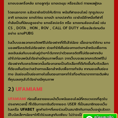
แทงบอลครึ่งหลัง แทงลูกทุ่ม แทงเตะมุม หรือแม้แต่ ทายผลผู้ชนะ
โดยนอกจาก แล้วเรายังเปิดให้บริการ พนันกีฬาออนไลน์ ทุกรูปแบบ
อาทิ แทงมวย แทงไก่ชน แทงม้า แทงปลากัด เรายังมีอีกหนึ่งกีฬาที่
กำลังเป็นที่นิยมสูงอย่าง แทงอีสปอร์ต หรือ แทงเกมส์ออนไลน์ เช่น
CS , DOTA , HON , ROV , CALL OF DUTY หรือแม้แต่เกมดัง
อย่าง แทงPUBG
ในเว็บบอลแจกเครดิตฟรีไม่ต้องฝากที่ดีไม่ใช่น้อย เมื่อเอามาใช้งาน แทง
บอลฟรีเครดิตไม่ต้องฝาก ช่วยทำให้เห็นช่องทางต่างๆสำหรับเพื่อการ
ลงเงินเล่นกับบอลในคู่ต่างๆได้มากกว่าด้วยเครดิตที่ไม่ต้องฝากเงิน
เข้าไปก่อนพนันได้อย่างมีคุณภาพขึ้นมา จากเว็บบอลแจกเครดิตฟรีไม่
ต้องฝากกับเครดิตพวกนั้นต้องกลายเป็นตัวเลือกที่ดีเกิดขึ้นกับตัวเลือก
ที่ต้องเห็นด้วยว่าสร้างทางเลือกสำหรับเพื่อการทำเงิน หากมองเห็นช่อง
ทาง มันย่อมเป็นช่องทางในขั้นตอนการหากำไรที่จะเกิดมาจากการเดิมพัน
ที่คุณลงทุนไปได้อย่างมีคุณภาพ
2.)
UFAMIAMI
UFAMIAMI
ก่อนอื่นเราขอแนะนำเว็บพนันออนไลน์ที่ครบวงจรที่สุดใน
ประเทศเวลานี้ ที่ได้รับการการันตีจากยอด USER ที่เป็นสมาชิกของเว็บ
ในเครือ
UFABET
ลูกค้าเก่าๆที่เคยร่วมเป็นสมาชิกกับทางเว็บอยู่แล้วเรา
มีโบนัสเล็กๆน้อยๆให้ได้ร่วมสนุกกับเพียบ ไม่ว่าจะเป็นกิจกรรมแทงบอล