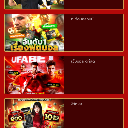
ทีเด็ดบอลวันนี้
เว็บบอล ดีที่สุด
24หวย