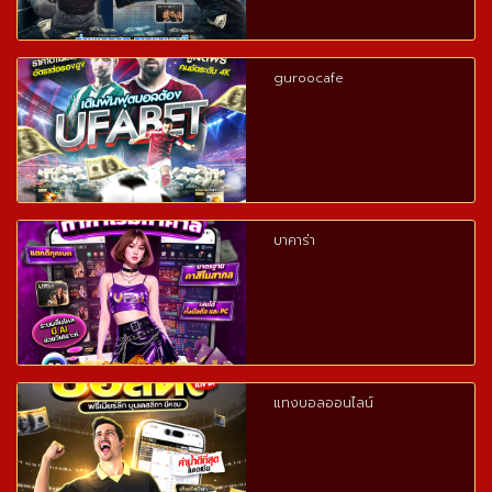
guroocafe
บาคาร่า
แทงบอลออนไลน์