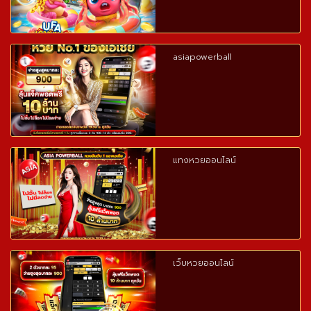
asiapowerball
แทงหวยออนไลน์
เว็บหวยออนไลน์