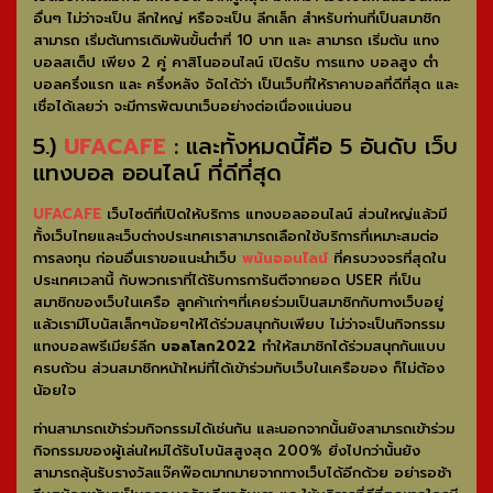
อื่นๆ ไม่ว่าจะเป็น ลีกใหญ่ หรือจะเป็น ลีกเล็ก สำหรับท่านที่เป็นสมาชิก
สามารถ เริ่มต้นการเดิมพันขั้นต่ำที่ 10 บาท และ สามารถ เริ่มต้น แทง
บอลสเต็ป เพียง 2 คู่ คาสิโนออนไลน์ เปิดรับ การแทง บอลสูง ต่ำ
บอลครึ่งแรก และ ครึ่งหลัง จัดได้ว่า เป็นเว็บที่ให้ราคาบอลที่ดีที่สุด และ
เชื่อได้เลยว่า จะมีการพัฒนาเว็บอย่างต่อเนื่องแน่นอน
5.)
UFACAFE
: และทั้งหมดนี้คือ 5 อันดับ เว็บ
แทงบอล ออนไลน์ ที่ดีที่สุด
UFACAFE
เว็บไซต์ที่เปิดให้บริการ แทงบอลออนไลน์ ส่วนใหญ่แล้วมี
ทั้งเว็บไทยและเว็บต่างประเทศเราสามารถเลือกใช้บริการที่เหมาะสมต่อ
การลงทุน ก่อนอื่นเราขอแนะนำเว็บ
พนันออนไลน์
ที่ครบวงจรที่สุดใน
ประเทศเวลานี้ กับพวกเราที่ได้รับการการันตีจากยอด USER ที่เป็น
สมาชิกของเว็บในเครือ ลูกค้าเก่าๆที่เคยร่วมเป็นสมาชิกกับทางเว็บอยู่
แล้วเรามีโบนัสเล็กๆน้อยๆให้ได้ร่วมสนุกกับเพียบ ไม่ว่าจะเป็นกิจกรรม
แทงบอลพรีเมียร์ลีก
บอลโลก2022
ทำให้สมาชิกได้ร่วมสนุกกันแบบ
ครบถ้วน ส่วนสมาชิกหน้าใหม่ที่ได้เข้าร่วมกับเว็บในเครือของ ก็ไม่ต้อง
น้อยใจ
ท่านสามารถเข้าร่วมกิจกรรมได้เช่นกัน และนอกจากนั้นยังสามารถเข้าร่วม
กิจกรรมของผู้เล่นใหม่ได้รับโบนัสสูงสุด 200% ยิ่งไปกว่านั้นยัง
สามารถลุ้นรับรางวัลแจ๊คพ๊อตมากมายจากทางเว็บได้อีกด้วย อย่ารอช้า