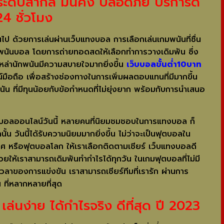
ดับสากล มั่นคง ปลอดภัย บริการดี
24 ชั่วโมง
ไป ด้วยการเล่นผ่านเว็บแทงบอล การเลือกเล่นเกมพนันที่ชื่น
นพนันบอล โดยการถ่ายทอดสดให้เลือกทำการวางเดิมพัน ซึ่ง
ห้เหล่านักพนันมีความสบายใจมากยิ่งขึ้น
เว็บบอลขั้นต่ำ10บาท
อถือ เพื่อสร้างช่องทางในการเพิ่มผลตอบแทนที่มีมากขึ้น
นัน ที่มีทุนน้อยกับข้อกำหนดที่ไม่ยุ่งยาก พร้อมกับการนำเสนอ
ทงบอลออนไลน์วันนี้ หลายคนที่นิยมชมชอบในการแทงบอล ก็
้น วันนี้ได้รับความนิยมมากยิ่งขึ้น ไม่ว่าจะเป็นฟุตบอลใน
 หรือฟุตบอลโลก ให้เราเลือกติดตามเชียร์ เว็บแทงบอลดี
ช่วยให้เราสามารถเดิมพันทำกำไรได้ทุกวัน ในเกมฟุตบอลที่ไม่มี
เวลาของการแข่งขัน เราสามารถเชียร์ทีมที่เรารัก ผ่านการ
ที่หลากหลายที่สุด
่นง่าย ได้กำไรจริง ดีที่สุด ปี 2023