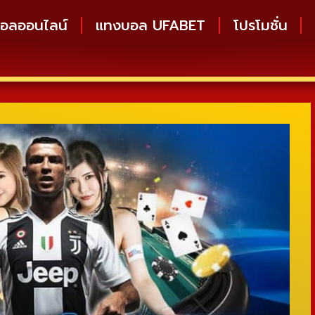
อลออนไลน์
แทงบอล UFABET
โปรโมชั่น