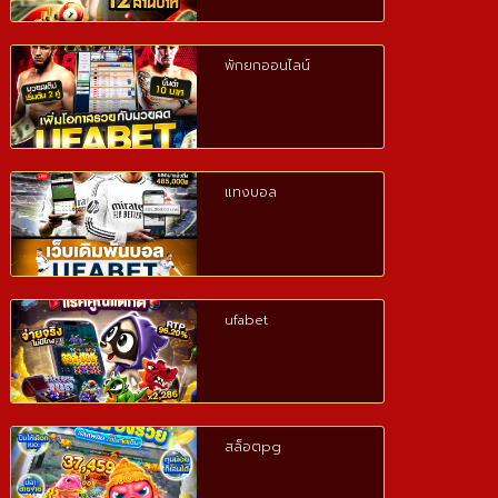
พักยกออนไลน์
แทงบอล
ufabet
สล็อตpg