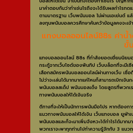
บอลให้ได้เงิน จำเป็นที่จะต้องทำเช่นไร ปัญหาท
มาคำตอบกันว่าทำเช่นไรถึงจะได้รับผลกำไรทดแทน
ตามมาตรฐาน เว็บพนันบอล ไม่ผ่านเอเย่นต์ แล้
ลงทุนพนันบอลควรศึกษาค้นคว้าข้อมูลคงจะเข้ามาม
แทงบอลออนไลน์88s ค่าน้ำดี
ขั
แทงบอลออนไลน์ 88s ที่กำลังยอดเยี่ยมนิยมฮอ
กระทู้จากเว็บไซต์ของพันทิป เว็บบล็อกที่จะม
เลือกสมัครพนันบอลออนไลน์ผ่านทางเว็บ เชื่
ไม่ว่าจะเล่นได้มากมากแค่ไหนก็สามารถเบิกเงิน
พนันบอลสเต็ป พนันบอลเต็ง โดยสูตรที่พวกเราแ
ทางพนันบอลให้ได้เงินจริง
ดีทางที่จะให้เป็นนักการพนันมือโปร หากต้องกา
แนวทางพนันบอลให้ได้เงิน เว็บแทงบอล ยูฟ่าเบ
พนันบอลและก็จะมาเพิ่มจังหวะได้กำไรได้มากมาก
พวกเราจะพาทุกท่านไปทำความรู้จักกับ 3 แนวท