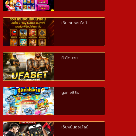
เว็บเกมออนไลน์
ทีเด็ดมวย
game88s
เว็บพนันออนไลน์