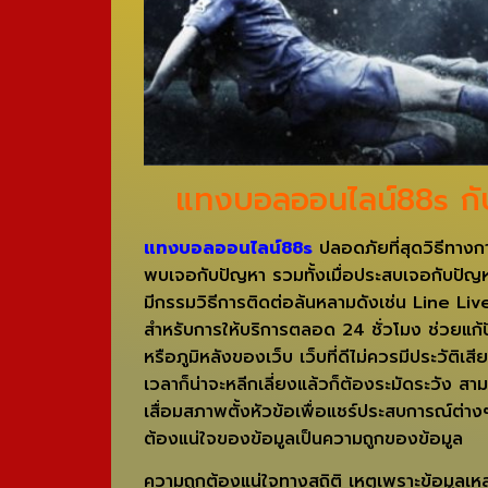
แทงบอลออนไลน์88s กับเ
แทงบอลออนไลน์88s
ปลอดภัยที่สุดวิธีทางกา
พบเจอกับปัญหา รวมทั้งเมื่อประสบเจอกับปัญหาก
มีกรรมวิธีการติดต่อล้นหลามดังเช่น Line Liv
สำหรับการให้บริการตลอด 24 ชั่วโมง ช่วยแก้ปั
หรือภูมิหลังของเว็บ เว็บที่ดีไม่ควรมีประวัติเส
เวลาก็น่าจะหลีกเลี่ยงแล้วก็ต้องระมัดระวัง สาม
เสื่อมสภาพตั้งหัวข้อเพื่อแชร์ประสบการณ์ต่าง
ต้องแน่ใจของข้อมูลเป็นความถูกของข้อมูล
ความถูกต้องแน่ใจทางสถิติ เหตุเพราะข้อมูลเหล