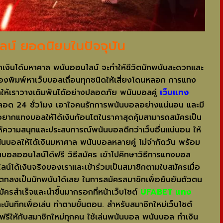
ลน์ ยอดนิยมในปัจจุบัน
ำเงินได้มหาศาล พนันออนไลน์ จะทำให้ชีวิตนักพนันสะดวกและ
องพิมพ์หาเว็บบอลเถื่อนทุกชนิดให้เสี่ยงโดนหลอก การแทง
ทำให้เราวางเดิมพันได้อย่างปลอดภัย พนันบอลคู่
เว็บแทง
ลอด 24 ชั่วโมง เอาใจคนรักการพนันบอลอย่างแน่นอน และมี
ยากแทงบอลให้ได้เงินก้อนโตในราคาสุดคุ้มสามารถสมัครเป็น
ห้ความสนุกและประสบการณ์พนันบอลดีกว่าเว็บอื่นแน่นอน ให้
ันบอลให้ได้เงินมหาศาล พนันบอลหลายคู่ ไม่จำกัดวัน พร้อม
ันบอลออนไลน์ได้ฟรี วิธีสมัคร เข้าไปศึกษาวิธีการแทงบอล
น์ได้เงินจริงของเราและเข้าร่วมเป็นสมาชิกตามใบสมัครเมื่อ
ดตกลงเป็นนักพนันได้เลย ในการสมัครสมาชิกเพื่อยืนยันตัวตน
ัครสำเร็จและนำขึ้นมากรอกที่หน้าเว็บไซต์
UFABET แทง
และบันทึกเพื่อเล่น ทำตามขั้นตอน. สำหรับสมาชิกใหม่เว็บไซต์
ฟรีให้กับสมาชิกใหม่ทุกคน ใช้เล่นพนันบอล พนันบอล ทำเงิน