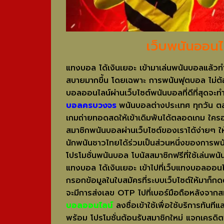
เว็บพนันออนไ
แทงบอล ได้เงินเยอะ เข้ามาเล่นพนันบอลแล้วท
สบายมากขึ้น โดยเฉพาะ การพนันฟุตบอล ไม่ต้
บอลออนไลน์ผ่านเว็บไซต์พนันบอลที่ดีที่สุดจะ
บอลครบวงจร
พนันบอลต่างประเทศ ทุกวัน ต
เกมถ่ายทอดสดให้เข้าเดิมพันได้ตลอดเกม ใครอ
สมาชิกพนันบอลผ่านเว็บไซต์ของเราได้ง่ายๆ ใ
นักพนันชาวไทยได้ร่วมเป็นส่วนหนึ่งของการพน
โปรโมชั่นพนันบอล โบนัสสมาชิกฟรีที่ใช้เล่นพน
แทงบอล ได้เงินเยอะ เข้าไปที่เว็บแทงบอลออนไล
กรอกข้อมูลในใบสมัครที่ระบบเว็บไซต์ให้มาก็ก
จะมีการส่งเลข OTP ไปที่เบอร์มือถือหลังจากสม
บอลออนไลน์
ลงชื่อเข้าใช้เพื่อใช้บริการทันที
พร้อม โปรโมชั่นต้อนรับสมาชิกใหม่ แจกเครดิต