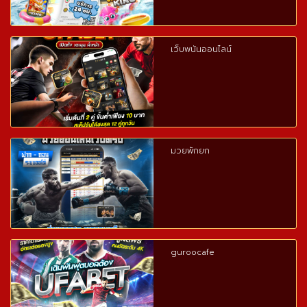
เว็บพนันออนไลน์
มวยพักยก
guroocafe