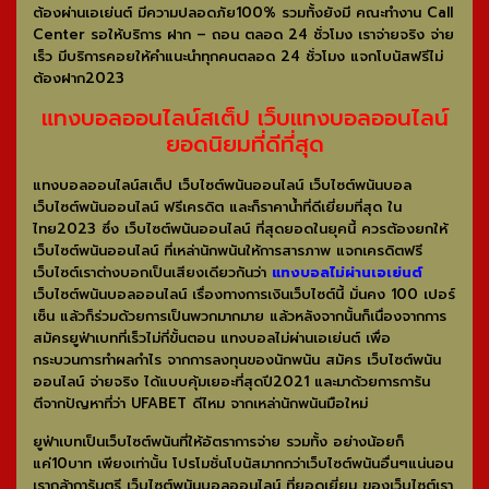
ต้องผ่านเอเย่นต์ มีความปลอดภัย100% รวมทั้งยังมี คณะทำงาน Call
Center รอให้บริการ ฝาก – ถอน ตลอด 24 ชั่วโมง เราจ่ายจริง จ่าย
เร็ว มีบริการคอยให้คำแนะนำทุกคนตลอด 24 ชั่วโมง แจกโบนัสฟรีไม่
ต้องฝาก2023
แทงบอลออนไลน์สเต็ป เว็บแทงบอลออนไลน์
ยอดนิยมที่ดีที่สุด
แทงบอลออนไลน์สเต็ป เว็บไซต์พนันออนไลน์ เว็บไซต์พนันบอล
เว็บไซต์พนันออนไลน์ ฟรีเครดิต และก็ราคาน้ำที่ดีเยี่ยมที่สุด ใน
ไทย2023 ซึ่ง เว็บไซต์พนันออนไลน์ ที่สุดยอดในยุคนี้ ควรต้องยกให้
เว็บไซต์พนันออนไลน์ ที่เหล่านักพนันให้การสารภาพ แจกเครดิตฟรี
เว็บไซต์เราต่างบอกเป็นเสียงเดียวกันว่า
แทงบอลไม่ผ่านเอเย่นต์
เว็บไซต์พนันบอลออนไลน์ เรื่องทางการเงินเว็บไซต์นี้ มั่นคง 100 เปอร์
เซ็น แล้วก็ร่วมด้วยการเป็นพวกมากมาย แล้วหลังจากนั้นก็เนื่องจากการ
สมัครยูฟ่าเบทที่เร็วไม่กี่ขั้นตอน แทงบอลไม่ผ่านเอเย่นต์ เพื่อ
กระบวนการทำผลกำไร จากการลงทุนของนักพนัน สมัคร เว็บไซต์พนัน
ออนไลน์ จ่ายจริง ได้แบบคุ้มเยอะที่สุดปี2021 และมาด้วยการการัน
ตีจากปัญหาที่ว่า UFABET ดีไหม จากเหล่านักพนันมือใหม่
ยูฟ่าเบทเป็นเว็บไซต์พนันที่ให้อัตราการจ่าย รวมทั้ง อย่างน้อยก็
แค่10บาท เพียงเท่านั้น โปรโมชั่นโบนัสมากกว่าเว็บไซต์พนันอื่นๆแน่นอน
เรากล้าการันตรี เว็บไซต์พนันบอลออนไลน์ ที่ยอดเยี่ยม ของเว็บไซต์เรา