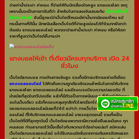
จ่ายค่าน้ำประปา ค่าคอม ที่จ่ายให้กับนักเสี่ยงโชคสูง แทงบอลโลก เหตุ
เพราะนั้นจะเป็นการการันตีว่า สำหรับในการลงเงินเสมอกัน
เว็บคาสิโนที่
ให้เครดิตฟรี
อันนี้สุดแต่ว่าเว็บไซต์ไหนจะมีค่าน้ำมากน้อยแค่ไหน แม้
กระนั้นทางที่ดีนั้น นักพนันเลือกเว็บไซต์ที่จ่ายสูงย่อมได้กำไรมากยิ่งกว่า
ดังเช่น แทงบอลออนไลน์ พวกเราจ่ายค่าน้ำประปา ค่าคอม หรือให้เรท
ราคาที่สูงกว่าเว็บไซต์อื่นๆแน่ๆ
แทงบอลให้เข้า ที่เดียวมีครบทุกบริการ เปิด 24
ชั่วโมง
เว็บไซต์แทงบอล ทางด้านการเงินสูง รวมทั้งมีการบริการอย่างดีเยี่ยม
แทงบอลออนไลน์
ได้คิดถึงความถูกต้องชัดเจนสำหรับในการให้บริการ
แทงบอลโลก แทงบอลออนไลน์ และมีระบบระเบียบความปลอดภัย ที่
นำสมัยที่สุดในทวีปเอเชีย แล้วก็มีตัวอปิ้งการพนันบอล ที่เรียกได้ว่าครบ
จบในเว็บเดียว แล้วก็ครอบคลุมทุกลีกทั่วโลกเรียกได้ว่าเป็นศูนย์รวม
ของแทงบอลออนไลน์เลยก็ว่าได้ แน่ๆว่า ทางเว็บไซต์ พวกเราเป็นเว็บ
ออนไลน์ ที่ให้บริการแทงบอลออนไลน์ มาแรงสุดตอนนี้ รวมทั้งเป็น
เว็บไซต์ที่ดีที่สุดทุกวันนี้ เว็บไซต์ของพวกเรามีความยั่งยืนและมั่นคง ทุก
คนเสมอ ท่านสามารถไว้เนื้อเชื่อใจกับพวกเราได้อย่างแน่แท้ สมัครเล่น
เว็บไซต์แทงบอลออนไลน์ จะได้รับคอมมิชชั่นจากการเติมเครดิตหนแรก