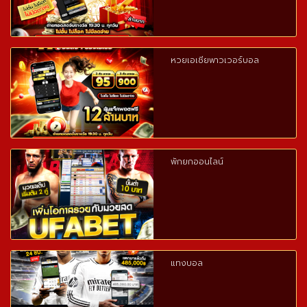
หวยเอเชียพาวเวอร์บอล
พักยกออนไลน์
แทงบอล