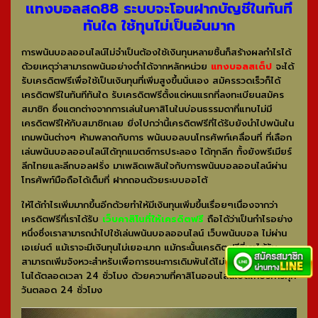
แทงบอลสด88 ระบบจะโอนฝากบัญชีในทันที
ทันใด ใช้ทุนไม่เป็นอันมาก
การพนันบอลออนไลน์ไม่จำเป็นต้องใช้เงินทุนหลายชิ้นก็สร้างผลกำไรได้
ด้วยเหตุว่าสามารถพนันอย่างต่ำได้จากหลักหน่วย
แทงบอลสเต็ป
จะได้
รับเครดิตฟรีเพื่อใช้เป็นเงินทุนที่เพิ่มสูงขึ้นนั่นเอง สมัครรวดเร็วก็ได้
เครดิตฟรีในทันทีทันใด รับเครดิตฟรีตั้งแต่หนแรกที่ลงทะเบียนสมัคร
สมาชิก ซึ่งแตกต่างจากการเล่นในคาสิโนในบ่อนธรรมดาที่แทบไม่มี
เครดิตฟรีให้กับสมาชิกเลย ยิ่งไปกว่านี้เครดิตฟรีที่ได้รับยังนำไปพนันใน
เกมพนันต่างๆ ห้ามพลาดกับการ พนันบอลบนโทรศัพท์เคลื่อนที่ ที่เลือก
เล่นพนันบอลออนไลน์ได้ทุกแมตซ์การประลอง ได้ทุกลีก ทั้งยังพรีเมียร์
ลีกไทยและลีกบอลฝรั่ง มาเพลิดเพลินใจกับการพนันบอลออนไลน์ผ่าน
โทรศัพท์มือถือได้เต็มที่ ฝากถอนด้วยระบบออโต้
ให้ได้กำไรเพิ่มมากขึ้นอีกด้วยทำให้มีเงินทุนเพิ่มขึ้นเรื่อยๆเนื่องจากว่า
เครดิตฟรีที่เราได้รับ
เว็บคาสิโนที่ให้เครดิตฟรี
ถือได้ว่าเป็นกำไรอย่าง
หนึ่งซึ่งเราสามารถนำไปใช้เล่นพนันบอลออนไลน์ เว็บพนันบอล ไม่ผ่าน
เอเย่นต์ แม้เราจะมีเงินทุนไม่เยอะมาก แม้กระนั้นเครดิตฟรีที่เราได้รับ
สามารถเพิ่มจังหวะสำหรับเพื่อการชนะการเดิมพันได้ไม่น้อย พนันเกมคาสิ
โนได้ตลอดเวลา 24 ชั่วโมง ด้วยความที่คาสิโนออนไลน์เปิดให้บริการทุก
วันตลอด 24 ชั่วโมง