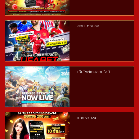
สอนแทงบอล
เว็บไซต์เกมออนไลน์
แทงหวย24