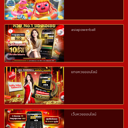
asiapowerball
แทงหวยออนไลน์
เว็บหวยออนไลน์