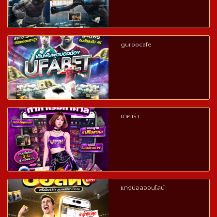
guroocafe
บาคาร่า
แทงบอลออนไลน์