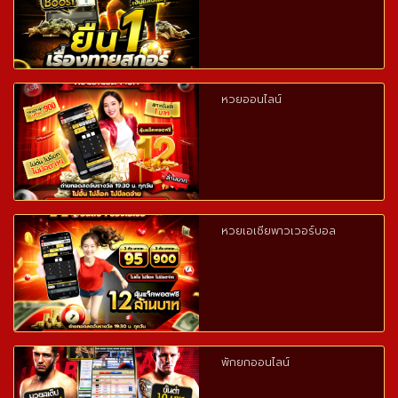
หวยออนไลน์
หวยเอเชียพาวเวอร์บอล
พักยกออนไลน์