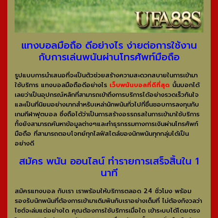
แทงบอลมือถือ ดีอย่างไร ง่ายต่อการใช้งาน
กับการเล่นพนันผ่านโทรศัพท์มือถือ
รูปแบบการนำเสนอที่จะเป็นตัวช่วยสร้างความสะดวกสบายในการเข้ามา
ใช้บริการ แทงบอลมือถือดีอย่างไร
เว็บพนันบอลที่ดีที่สุด
นั้นบอกได้
เลยว่าเป็นอุปกรณ์หลักที่สามารถเข้าถึงการบริการได้อย่างรวดเร็วทันใจ
และเป็นที่นิยมอย่างมากสำหรับเหล่านักพนันทั่วไปที่ชื่นชอบการลงทุนกับ
เกมกีฬาฟุตบอล ซึ่งถือได้ว่าเป็นการสร้างอรรถรสในการเข้ามาใช้บริการ
ทั้งยังสามารถค้นหาข้อมูลต่างๆและทำธุรกรรมทางการเงินผ่านโทรศัพท์
มือถือ ที่สามารถตอบโจทย์ทุกไลฟ์สไตล์ของนักพนันทุกกลุ่มได้เป็น
อย่างดี
สมัคร พนัน ออนไลน์ ทำรายการเสร็จสิ้นใน 1
นาที
สมัครแทงบอล กับเรา เราพร้อมให้บริการตลอด 24 ชั่วโมง พร้อม
รองรับนักพนันที่ต้องการเข้ามาเดิมพันกับเราอย่างเต็มที่ ไม่ต้องกังวลว่า
ไซต์จะล่มแต่อย่างใด คุณต้องการใช้บริการเมื่อใด เข้าระบบได้โดยตรง