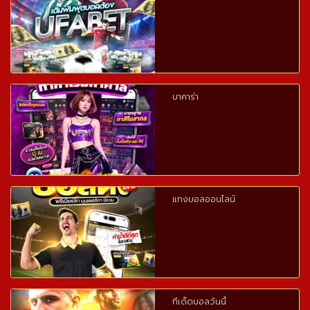
บาคาร่า
แทงบอลออนไลน์
ทีเด็ดบอลวันนี้