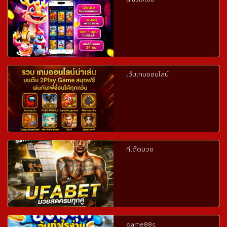
เว็บเกมออนไลน์
ทีเด็ดมวย
game88s