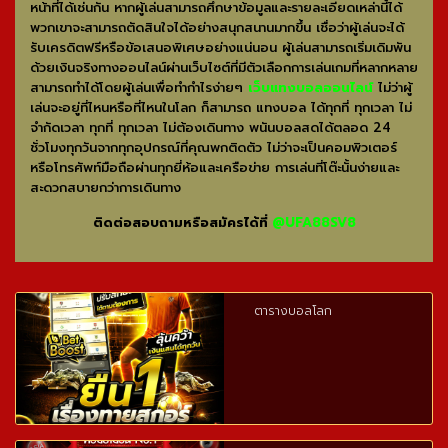
หน้าที่ได้เช่นกัน หากผู้เล่นสามารถศึกษาข้อมูลและรายละเอียดเหล่านี้ได้
พวกเขาจะสามารถตัดสินใจได้อย่างสนุกสนานมากขึ้น เชื่อว่าผู้เล่นจะได้
รับเครดิตฟรีหรือข้อเสนอพิเศษอย่างแน่นอน ผู้เล่นสามารถเริ่มเดิมพัน
ด้วยเงินจริงทางออนไลน์ผ่านเว็บไซต์ที่มีตัวเลือกการเล่นเกมที่หลากหลาย
สามารถทำได้โดยผู้เล่นเพื่อทำกำไรง่ายๆ
เว็บแทงบอลออนไลน์
ไม่ว่าผู้
เล่นจะอยู่ที่ไหนหรือที่ไหนในโลก ก็สามารถ แทงบอล ได้ทุกที่ ทุกเวลา ไม่
จำกัดเวลา ทุกที่ ทุกเวลา ไม่ต้องเดินทาง พนันบอลสดได้ตลอด 24
ชั่วโมงทุกวันจากทุกอุปกรณ์ที่คุณพกติดตัว ไม่ว่าจะเป็นคอมพิวเตอร์
หรือโทรศัพท์มือถือผ่านทุกยี่ห้อและเครือข่าย การเล่นที่โต๊ะนั้นง่ายและ
สะดวกสบายกว่าการเดินทาง
ติดต่อสอบถามหรือสมัครได้ที่
@UFA88SV8
ตารางบอลโลก