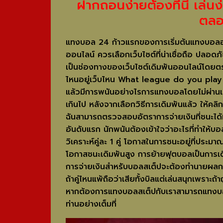
ฝากถอนง่ายต้องที่นี่ เล่น
ตลอ
แทงบอล 24 ก้าวแรกของการเริ่มต้นแทงบอลออน
ออนไลน์ ควรเลือกเว็บไซต์ที่น่าเชื่อถือ ปลอดภ
เป็นช่องทางของเว็บไซต์เดิมพันออนไลน์โดย
ไหนอยู่เว็บไหน What league do you play in? 
แล้วมีการพนันอย่างไรการแทงบอลโดยไม่ผ่านเอเ
เกินไป หลังจากเลือกวิธีการเดิมพันแล้ว ให้ค
ฉันสามารถตรวจสอบอัตราการจ่ายเงินที่ชนะได้ห
อันดับแรก นักพนันต้องเข้าใจว่าอะไรที่ทำให้บอ
วิเคราะห์คู่ละ 1 คู่ โอกาสในการชนะอยู่ที่ประ
โอกาสชนะเดิมพันสูง การย้ายฟุตบอลเป็นการเดิ
การจ่ายเงินสำหรับบอลสเต็ปจะต้องทำนายผลการ
ถ้าคู่ไหนแพ้ถือว่าเสียทั้งบิลแต่เล่นสนุกเพราะถ้
หากต้องการแทงบอลสเต็ปกับเราสามารถแทงบอล
ท่านอย่างเต็มที่