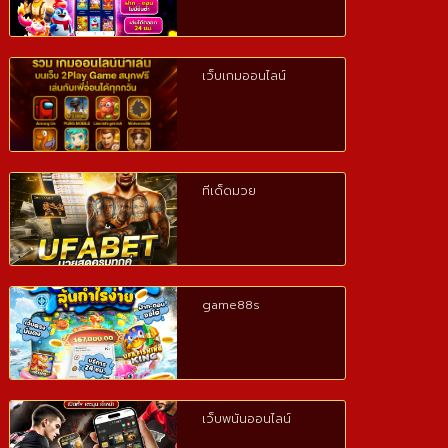
เว็บเกมออนไลน์
ทีเด็ดมวย
game88s
เว็บพนันออนไลน์