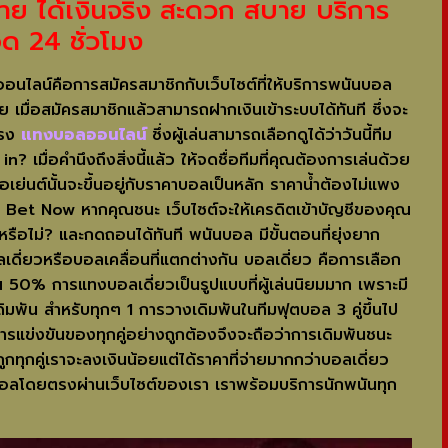
ง่าย ได้เงินจริง สะดวก สบาย บริการ
ด 24 ชั่วโมง
ไลน์คือการสมัครสมาชิกกับเว็บไซต์ที่ให้บริการพนันบอล
ัย เมื่อสมัครสมาชิกแล้วสามารถฝากเงินเข้าระบบได้ทันที ซึ่งจะ
ตรง
แทงบอลออนไลน์
ซึ่งผู้เล่นสามารถเลือกดูได้ว่าวันนี้ทีม
เมื่อคำนึงถึงสิ่งนี้แล้ว ให้จดชื่อทีมที่คุณต้องการเล่นด้วย
ย่นต์นั้นจะขึ้นอยู่กับราคาบอลเป็นหลัก ราคาน้ำต้องไม่แพง
ลิก Bet Now หากคุณชนะ เว็บไซต์จะให้เครดิตเข้าบัญชีของคุณ
รือไม่? และกดถอนได้ทันที พนันบอล มีขั้นตอนที่ยุ่งยาก
ลเดี่ยวหรือบอลเคลื่อนที่แตกต่างกัน บอลเดี่ยว คือการเลือก
มาณ 50% การแทงบอลเดี่ยวเป็นรูปแบบที่ผู้เล่นนิยมมาก เพราะมี
มพัน สำหรับทุกๆ 1 การวางเดิมพันในทีมฟุตบอล 3 คู่ขึ้นไป
แข่งขันของทุกคู่อย่างถูกต้องจึงจะถือว่าการเดิมพันชนะ
าถูกทุกคู่เราจะลงเงินน้อยแต่ได้ราคาที่จ่ายมากกว่าบอลเดี่ยว
โดยตรงผ่านเว็บไซต์ของเรา เราพร้อมบริการนักพนันทุก