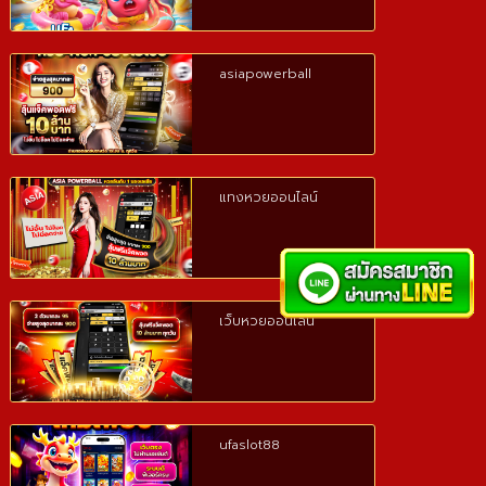
asiapowerball
แทงหวยออนไลน์
เว็บหวยออนไลน์
ufaslot88