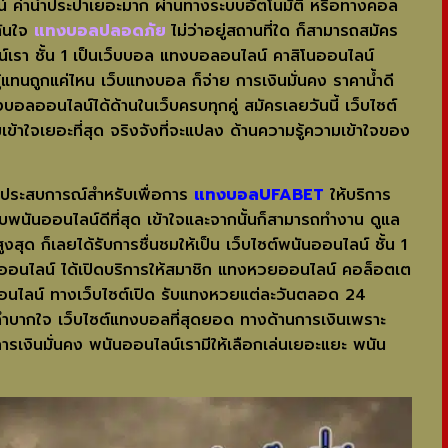
์ ค่าน้ำประปาเยอะมาก ผ่านทางระบบอัตโนมัติ หรือทางคอล
ทันใจ
แทงบอลปลอดภัย
ไม่ว่าอยู่สถานที่ใด ก็สามารถสมัคร
น์เรา ชั้น 1 เป็นเว็บบอล แทงบอลอนไลน์ คาสิโนออนไลน์
แทนถูกแค่ไหน เว็บแทงบอล ก็จ่าย การเงินมั่นคง ราคาน้ำดี
อลออนไลน์ได้ด้านในเว็บครบทุกคู่ สมัครเลยวันนี้ เว็บไซต์
เข้าใจเยอะที่สุด จริงจังที่จะแปลง ด้านความรู้ความเข้าใจของ
วยประสบการณ์สำหรับเพื่อการ
แทงบอลUFABET
ให้บริการ
็บพนันออนไลน์ดีที่สุด เข้าใจและจากนั้นก็สามารถทำงาน ดูแล
สุด ก็เลยได้รับการชื่นชมให้เป็น เว็บไซต์พนันออนไลน์ ชั้น 1
ออนไลน์ ได้เปิดบริการให้สมาชิก แทงหวยออนไลน์ คอล็อตเต
ลออนไลน์ ทางเว็บไซต์เปิด รับแทงหวยแต่ละวันตลอด 24
กลำบากใจ เว็บไซต์แทงบอลที่สุดยอด ทางด้านการเงินเพราะ
รเงินมั่นคง พนันออนไลน์เรามีให้เลือกเล่นเยอะแยะ พนัน