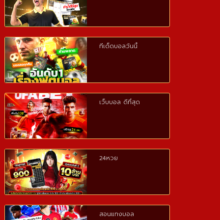
ทีเด็ดบอลวันนี้
เว็บบอล ดีที่สุด
24หวย
สอนแทงบอล