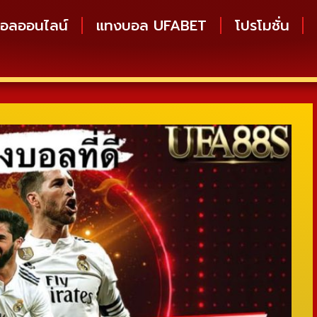
อลออนไลน์
แทงบอล UFABET
โปรโมชั่น