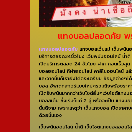
แทงบอลปลอดภัย พร้
แทงบอลปลอดภัย
แทงบอลเว็บแม่ เว็บพนันอ
บริการตลอด24ชั่วโมง เว็บพนันออนไลน์ น้ำดี เว
เปิดบริการตลอด 24 ชั่วโมง ฝาก-ถอนเร็วสุด ข
บอลออนไลน์ กีฬาออนไลน์ คาสิโนออนไลน์ แล้วก
และจากนั้นก็เรายังได้ตระเตรียม ข้อมูลต่างๆไ
บอล อัพเดทสกอร์แบบใหม่ๆรวมถึงพร้องราคาต่อ
เปิดรับพนันมากกว่าเว็บไซต์อื่นๆเว็บไซต์แทง
บอลสเต็ป ซึ่งเริ่มก็แค่ 2 คู่ หรือจะเป็น แ
นั้นดีงาม เพราะเหตุว่า เว็บแทงบอล เปิดราคาบ
ด้วยนั่นเอง
เว็บพนันออนไลน์ น้ำดี เว็บไซต์แทงบอลออนไลน์ 