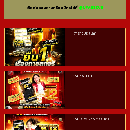
ติดต่อสอบถามหรือสมัครได้ที่
@UFA88SV8
ตารางบอลโลก
หวยออนไลน์
หวยเอเชียพาวเวอร์บอล