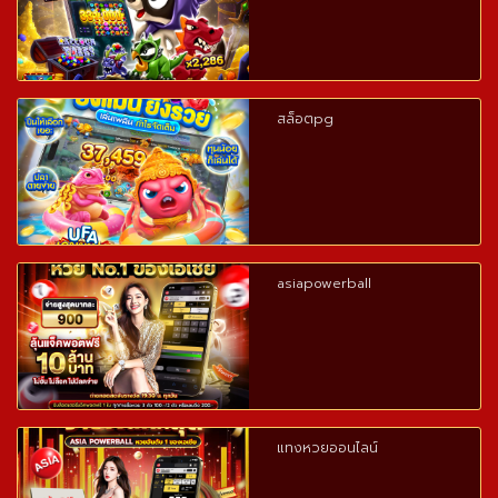
สล็อตpg
asiapowerball
แทงหวยออนไลน์