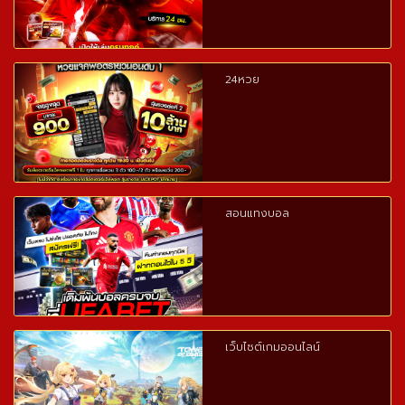
24หวย
สอนแทงบอล
เว็บไซต์เกมออนไลน์