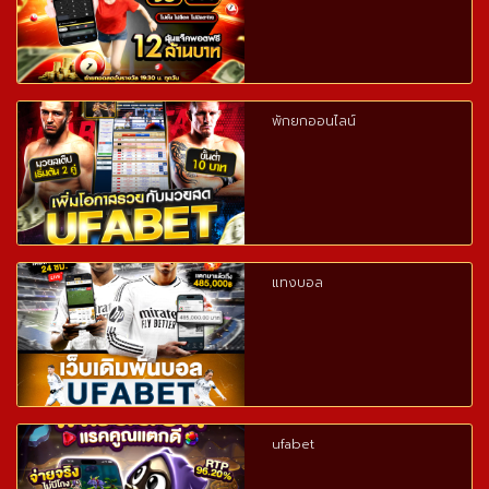
พักยกออนไลน์
แทงบอล
ufabet