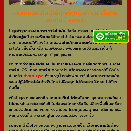
เล่นเกมออนไลน์ได้ทุกที่ทุกเวลา บน เว็บเกม
ออนไลน์ ของเรา
ในยุคที่ทุกอย่างสามารถเข้าถึงได้ผ่านมือถือ การเล่นเกมก็ไม่จำเป็นต้อง
จำกัดอยู่แค่ในคอมพิวเตอร์อีกต่อไป เว็บเกมออนไลน์ ของเราจึง
ออกแบบระบบให้รองรับ
เกมออนไลน์ทุกแพลตฟอร์ม
ไม่ว่าจะเป็นสมา
ร์ทโฟน แท็บเล็ต หรือคอมพิวเตอร์ เพียงแค่คุณมีอินเทอร์เน็ต ก็
สามารถเข้าร่วมความสนุกได้ทุกที่ทุกเวลา
เราเข้าใจดีว่าผู้เล่นแต่ละคนมีอุปกรณ์และไลฟ์สไตล์ที่แตกต่างกัน บางคน
อาจใช้ iOS บางคนอาจใช้ Android หรือบางคนอาจยังคงใช้โน้ตบุ๊ก
เป็นหลัก
ข่าวเกม pc
ด้วยเหตุนี้ เราจึงพัฒนาเว็บให้สามารถทำงานข้าม
ระบบปฏิบัติการได้อย่างลื่นไหล ไม่มีสะดุด ไม่ต้องดาวน์โหลด ไม่ต้อง
ติดตั้ง
หนึ่งในจุดเด่นของเราคือ
เกมบนเว็บไม่ต้องโหลด
คุณสามารถเข้าเล่น
ได้ผ่านหน้าเบราว์เซอร์ทันที ไม่ต้องรอโหลดหรือสิ้นเปลืองพื้นที่ในเครื่อง
แถมยังอัปเดตเกมใหม่อย่างต่อเนื่อง ไม่ว่าคุณจะอยู่ในรถ เดินทาง หรือ
พักกลางวันก็สามารถเข้าสู่โลกของเกมได้อย่างรวดเร็ว
นอกจากนี้ เว็บไซต์ของเรายังถูกออกแบบให้เป็น
เว็บเล่นเกมไม่ต้อง