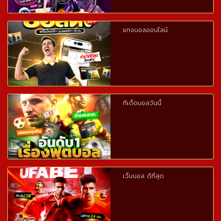
แทงบอลออนไลน์
ทีเด็ดบอลวันนี้
เว็บบอล ดีที่สุด