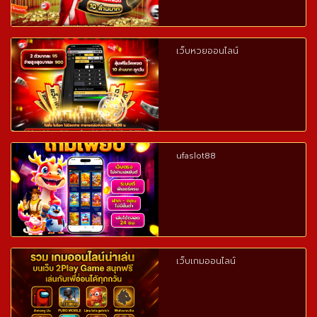
เว็บหวยออนไลน์
ufaslot88
เว็บเกมออนไลน์