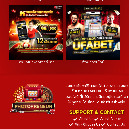
หวยเอเชียพาวเวอร์บอล
พักยกออนไลน์
แนะนำ เว็บคาสิโนออนไลน์ 2024 รวมเอา
เว็บแทงบอลออนไลน์ เว็บพนันบอล
ออนไลน์ ที่ได้รับความนิยมอยู่ในขณะนี้ มา
ให้ทุกท่านได้เลือก เดิมพันกันอย่างจุใจ
SUPPORT & CONTACT
About Us
About Author
Why Choose Us
Contact Us