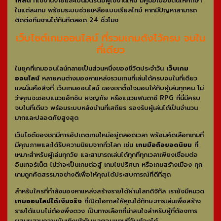
โหลด
ที่ใช้งานง่ายและเป็นมิตรต่อผู้ใช้งานใหม่ มีคู่มือเบื้องต้นให้ศึกษา
ในแต่ละเกม พร้อมระบบช่วยเหลือแบบเรียลไทม์ หากมีปัญหาสามารถ
ติดต่อทีมงานได้ทันทีตลอด 24 ชั่วโมง
เว็บไซต์เกมออนไลน์ ที่รวมเกมดังไว้ครบ จบใน
ที่เดียว
ในยุคที่เกมออนไลน์กลายเป็นส่วนหนึ่งของชีวิตประจำวัน
เว็บเกม
ออนไลน์
หลายคนต่างมองหาแหล่งรวมเกมที่เล่นได้ครบจบในที่เดียว
และนั่นคือสิ่งที่ เว็บเกมออนไลน์ ของเราตั้งใจมอบให้กับผู้เล่นทุกคน ไม่
ว่าคุณจะชอบแนวแอ็กชัน ผจญภัย หรือแนวแฟนตาซี RPG ที่นี่มีครบ
จบในที่เดียว พร้อมระบบหลังบ้านที่เสถียร รองรับผู้เล่นได้เป็นจำนวน
มากและปลอดภัยสูงสุด
เว็บไซต์ของเรามีการอัปเดตเกมใหม่อยู่ตลอดเวลา พร้อมคัดเลือกเกมที่
มีคุณภาพและได้รับความนิยมจากทั่วโลก เช่น
เกมมือถือยอดนิยม
ที่
เหมาะสำหรับผู้เล่นทุกวัย และสามารถเล่นได้ทุกที่ทุกเวลาเพียงเชื่อมต่อ
อินเทอร์เน็ต ไม่ว่าจะเป็นเกมต่อสู้ เกมไขปริศนา หรือเกมสร้างเมือง ทุก
เกมถูกคัดสรรมาอย่างดีเพื่อให้คุณได้ประสบการณ์ที่ดีที่สุด
สำหรับใครที่กำลังมองหาแหล่งสร้างรายได้ผ่านโลกดิจิทัล เรายังมีหมวด
เกมออนไลน์ได้เงินจริง
ที่เปิดโอกาสให้คุณใช้ทักษะการเล่นเพื่อสร้าง
รายได้แบบไม่ต้องพึ่งดวง เป็นทางเลือกที่น่าสนใจสำหรับผู้ที่ต้องการ
ผสมผสานความบันเทิงเข้ากับผลตอบแทนที่จับต้องได้