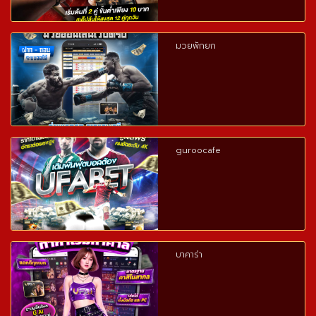
มวยพักยก
guroocafe
บาคาร่า