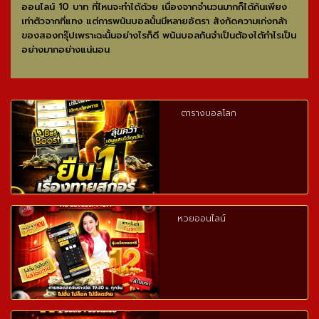
ออนไลน์ 10 บาท ที่ไหนจะทำได้ด้วย เนื่องจากจำนวนมากก็ได้กันเพียง
เท่าตัวจากที่แทง แต่การพนันบอลนั้นมีหลายอัตรา สังกัดความเก่งกล้า
ของสองกรุ๊ปเพราะฉะนั้นอย่างไรก็ดี พนันบอลกันจำเป็นต้องได้กำไรเป็น
อย่างมากอย่างแน่นอน
ตารางบอลโลก
หวยออนไลน์