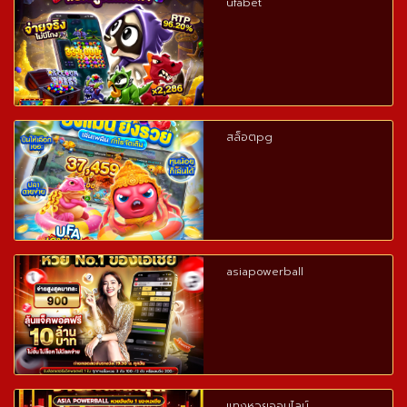
ufabet
สล็อตpg
asiapowerball
แทงหวยออนไลน์