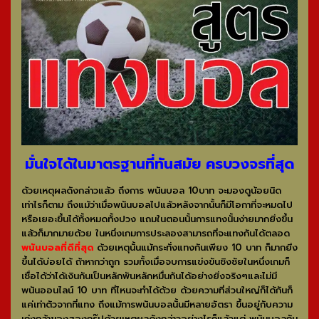
มั่นใจได้ในมาตรฐานที่ทันสมัย ครบวงจรที่สุด
ด้วยเหตุผลดังกล่าวแล้ว ถึงการ พนันบอล 10บาท จะมองดูน้อยนิด
เท่าไรก็ตาม ถึงแม้ว่าเมื่อพนันบอลไปแล้วหลังจากนั้นก็มีโอกาที่จะหมดไป
หรือเยอะขึ้นได้ทั้งหมดทั้งปวง แถมในตอนนั้นการแทงนั้นง่ายมากยิ่งขึ้น
แล้วก็มากมายด้วย ในหนึ่งเกมการประลองสามารถที่จะแทงกันได้ตลอด
พนันบอลที่ดีที่สุด
ด้วยเหตุนั้นแม้กระทั่งแทงกันเพียง 10 บาท ก็มากยิ่ง
ขึ้นได้บ่อยได้ ถ้าหากว่าถูก รวมทั้งเมื่อจบการแข่งขันชิงชัยในหนึ่งเกมก็
เชื่อได้ว่าได้เงินกันเป็นหลักพันหลักหมื่นกันได้อย่างยิ่งจริงๆและไม่มี
พนันออนไลน์ 10 บาท ที่ไหนจะทำได้ด้วย ด้วยความที่ส่วนใหญ่ก็ได้กันก็
แค่เท่าตัวจากที่แทง ถึงแม้การพนันบอลนั้นมีหลายอัตรา ขึ้นอยู่กับความ
เก่งกล้าของสองกรุ๊ปด้วยเหตุผลดังกล่าวอย่างไรก็แล้วแต่ พนันบอลกัน