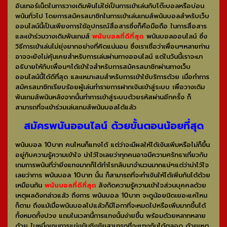
อินเทอร์เน็ตในการวางเดิมพันไม่ใช่เป็นการเข้าเล่นกับโต๊ะบอลหรือบ่อน
พนันทั่วไป โดยการสมัครสมาชิกในการเข้าเล่นเกมส์พนันบอลสำหรับเว็บ
ออนไลน์นี้เป็นเพียงการใช้อุปกรณ์สื่อสารซึ่งก็คือมือถือ ในการสื่อสาร
และเข้าร่วมวางเดิมพันเกมส์
พนันบอลที่ดีที่สุด
พนันบอลออนไลน์ ซึ่ง
วิธีการเข้าเล่นไม่ยุ่งยากอย่างที่คิดแน่นอน ซึ่งเราเชื่อว่าเพื่อนๆหลายท่าน
อาจจะยังไม่คุ้นเคยสำหรับการเล่นผ่านทางออนไลน์ แต่ในวันนี้เราจะมา
อธิบายให้กับเพื่อนๆได้เข้าใจสำหรับการสมัครสมาชิกผ่านทางเว็บ
ออนไลน์นี้ได้ดีที่สุด และเหมาะสมสำหรับการเข้าใช้บริการด้วย เมื่อทำการ
สมัครสมาชิกเรียบร้อยผู้เล่นทำรายการฝากเงินเข้าสู่ระบบ เพื่อวางเดิม
พันเกมส์พนันหลังจากนั้นทำการเข้าสู่ระบบด้วยรหัสผ่านอีกครั้ง ก็
สามารถที่จะเข้าร่วมเล่นเกมส์พนันบอลได้แล้ว
สมัครพนันออนไลน์ ด้วยขั้นตอนน้อยที่สุด
พนันบอล 10บาท คนไหนก็แทงได้ แต่ว่าจะมีผลให้ได้เงินเพิ่มหรือไม่ก็ขึ้น
อยู่กับความรู้ความเข้าใจ น่าไว้ใจเลยว่าทุกคนอาจมีความศรัทธาเกี่ยวกับ
เกมการพนันที่ว่ายิ่งแทงมากก็ได้กำไรกลับมาจำนวนมากแน่ๆแต่ว่าน่าไว้ใจ
เลยว่าการ พนันบอล 10บาท นั้น ก็สามารถที่จะทำเงินให้ได้เพิ่มกันได้ด้วย
เหมือนกัน
พนันบอลที่ดีที่สุด
สังกัดความรู้ความเข้าใจส่วนบุคคลด้วย
เหตุผลดังกล่าวแล้ว ถึงการ พนันบอล 10บาท จะดูน้อยนิดเยอะแค่ไหน
ก็ตาม ถึงแม้เมื่อพนันบอลไปแล้วก็มีโอกาที่จะหมดไปหรือเพิ่มมากขึ้นได้
ทั้งหมดทั้งปวง แถมในเวลานี้การแทงนั้นง่ายขึ้น พร้อมด้วยหลากหลาย
ด้วย ในหนึ่งเกมการแข่งขันชิงชัยสามารถที่จะแทงกันได้ตลอด ด้วยเหตุ