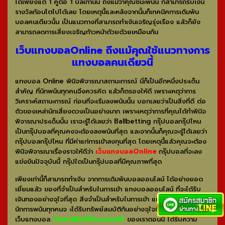
ได้เพียงแต่ 1 คู่ต่อ 1 บิลเท่านั้น ถึงแม้ว่าคุณชนะพนัน ก็สามารถรับเงิน
รางวัลก้อนโตไปได้เลย โดยเหตุนี้และหลังจากนั้นก็เทคนิคการเดิมพัน
บอลคนเดียวนั้น เป็นแนวทางที่สามารถทำเงินเจริญรุ่งเรือง แล้วก็ยัง
สามารถลดการเสี่ยงเจริญก้าวหน้าด้วยด้วยเหมือนกัน
เว็บแทงบอลOnline ถึงแม้คุณใช้แนวทางการ
แทงบอลคนเดียวนี้
แทงบอล Online พินิจพิจารณาสถานะการณ์ นี่ก็เป็นอีกหนึ่งประเด็น
สำคัญ ที่นักพนันทุกคนจึงควรคิด แล้วก็ตรองให้ดี เพราะเหตุว่าการ
วิเคราะห์สถานะการณ์ ก่อนที่จะเริ่มลงพนันนั้น บอกเลยว่าเป็นสิ่งที่ดี ต่อ
ตัวของเหล่านักเสี่ยงดวงเป็นอย่างมาก เพราะเหตุว่าการที่คุณได้ทำพินิจ
พิจารณาประเด็นนั้น เราจะรู้ได้เลยว่า Ballbetting กรุ๊ปบอลกรุ๊ปไหน
เป็นกรุ๊ปบอลที่คุณคงจะต้องลงพนันที่สุด และจากนั้นก็คุณจะรู้ได้เลยว่า
กรุ๊ปบอลกรุ๊ปไหน ที่มีค่าแก่การเข้าลงทุนที่สุด โดยเหตุนี้แล้วคุณจะต้อง
พินิจพิจารณาเรื่องราวให้ดีว่า
เว็บแทงบอลOnline
กรุ๊ปบอลที่จะลง
แข่งขันปัจจุบันนี้ กรุ๊ปใดเป็นกรุ๊ปบอลที่มีคุณภาพที่สุด
เพียงเท่านี้ก็สามารถทำเงิน จากการเดิมพันบอลออนไลน์ ได้อย่างยอด
เยี่ยมแล้ว ของที่จำเป็นสำหรับในการเข้า แทงบอลออนไลน์ ที่จะได้รับ
เงินทองอย่างจุใจที่สุด สิ่งจำเป็นสำหรับในการเข้า แทงบอลออนไลน์ ที่
นักการพนันทุกคนจ ะได้รับทรัพย์สมบัติกันอย่างจุใจที่สุด บอกเลยว่า
เว็บแทงบอล
เว็บคาสิโนที่ให้เครดิตฟรี
ของเราตอนนี้ ได้รับความ