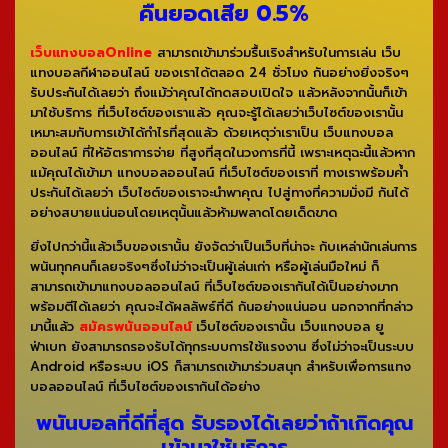
คืนยอดเสีย 0.5%
เว็บแทงบอลOnline
สามารถเข้ามาร่วมรื้นเริงสำหรับในการเล่น เว็บ
แทงบอลกีฬาออนไลน์ ของเราได้ตลอด 24 ชั่วโมง กันอย่างยิ่งจริงๆ
รับประกันได้เลยว่า ถึงแม้ว่าคุณได้ทดสอบเปิดใจ แล้วหลังจากนั้นก็เข้า
มาใช้บริการ ที่เว็บไซต์ของเราแล้ว คุณจะรู้ได้เลยว่าเว็บไซต์ของเรานั้น
เหมาะสมกับการเข้าได้กำไรที่สุดแล้ว ด้วยเหตุว่าเราเป็น เว็บแทงบอล
ออนไลน์ ที่ให้อัตราการจ่าย ที่สูงที่สุดในวงการที่นี้ เพราะเหตุฉะนี้แล้วหาก
แม้คุณได้เข้ามา แทงบอลออนไลน์ ที่เว็บไซต์ของเราที่ ทางเราพร้อมค้ำ
ประกันได้เลยว่า เว็บไซต์ของเราจะนำพาคุณ ไปสู่ทางที่ความมั่งมี กันได้
อย่างสบายแน่นอนโดยเหตุนั้นแล้วห้ามพลาดโดยเด็ดขาด
ยิ่งไปกว่านี้แล้วเว็บของเรานั้น ยังจัดว่าเป็นเว็บที่น่าจะ กับเหล่านักเล่นการ
พนันทุกคนก็เลยจริงๆซึ่งไม่ว่าจะเป็นผู้เล่นเก่า หรือผู้เล่นมือใหม่ ก็
สามารถเข้ามาแทงบอลออนไลน์ ที่เว็บไซต์ของเรากันได้เป็นอย่างมาก
พร้อมตีได้เลยว่า คุณจะได้ผลลัพธ์ที่ดี กันอย่างแน่นอน นอกจากที่กล่าว
มานี้แล้ว
สมัครพนันออนไลน์
เว็บไซต์ของเรานั้น เว็บแทงบอล ยู
ฟ่าเบท ยังสามารถรองรับได้ทุกระบบการใช้แรงงาน ซึ่งไม่ว่าจะเป็นระบบ
Android หรือระบบ iOS ก็สามารถเข้ามาร่วมสนุก สำหรับเพื่อการแทง
บอลออนไลน์ ที่เว็บไซต์ของเรากันได้อย่าง
พนันบอลที่ดีที่สุด รับรองได้เลยว่าถ้าเกิดคุณ
เข้ามาใช้บริการ