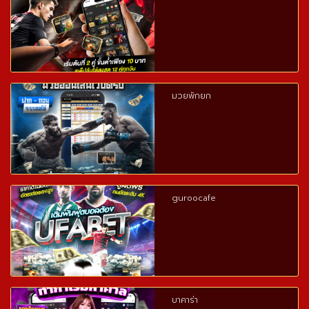
มวยพักยก
guroocafe
บาคาร่า