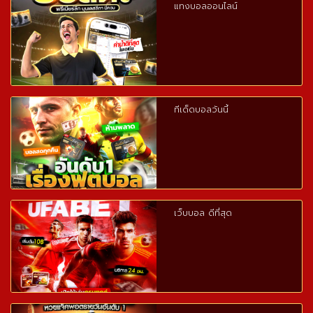
แทงบอลออนไลน์
ทีเด็ดบอลวันนี้
เว็บบอล ดีที่สุด