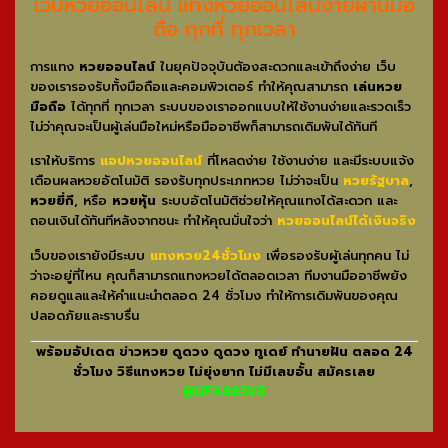
เว็บหวยออนไลน์ แทงหวยออนไลน์ง่ายผ่านมือ
ถือ ทุกที่ ทุกเวลา
การแทง
หวยออนไลน์
ในยุคปัจจุบันต้องสะดวกและเข้าถึงง่าย เว็บ
ของเรารองรับทั้งมือถือและคอมพิวเตอร์ ทำให้คุณสามารถ
เล่นหวย
มือถือ
ได้ทุกที่ ทุกเวลา ระบบของเราออกแบบให้ใช้งานง่ายและรวดเร็ว
ไม่ว่าคุณจะเป็นผู้เล่นมือใหม่หรือมืออาชีพก็สามารถเดิมพันได้ทันที
เราให้บริการ
แอปหวยออนไลน์
ที่โหลดง่าย ใช้งานง่าย และมีระบบแจ้ง
เตือนผลหวยอัตโนมัติ รองรับทุกประเภทหวย ไม่ว่าจะเป็น
หวยรัฐบาล
,
หวยยี่กี
, หรือ
หวยหุ้น
ระบบอัตโนมัติช่วยให้คุณแทงได้สะดวก และ
ถอนเงินได้ทันทีหลังจากชนะ ทำให้คุณมั่นใจว่า
หวยออนไลน์ได้เงินจริง
เว็บของเรายังมีระบบ
แทงหวย24ชั่วโมง
เพื่อรองรับผู้เล่นทุกคน ไม่
ว่าจะอยู่ที่ไหน คุณก็สามารถแทงหวยได้ตลอดเวลา ทีมงานมืออาชีพยัง
คอยดูแลและให้คำแนะนำตลอด 24 ชั่วโมง ทำให้การเดิมพันของคุณ
ปลอดภัยและราบรื่น
พร้อมอัปเดต ข่าวหวย ดูดวง ดูดวง ทูเดย์ ทำนายฝัน ตลอด 24
ชั่วโมง วิธีแทงหวย ไม่ยุ่งยาก ไม่มีเลขอั้น สมัครเลย
@UFA88SV8