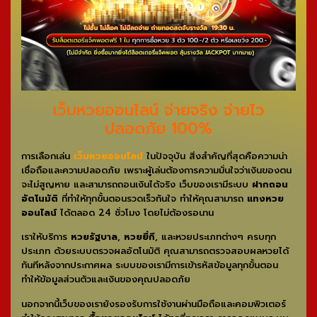
เว็บหวยออนไลน์ จ่ายจริง จ่ายไว
ปลอดภัย 100%
การเลือกเล่น
เว็บหวยออนไลน์
ในปัจจุบัน สิ่งสำคัญที่สุดคือความน่า
เชื่อถือและความปลอดภัย เพราะผู้เล่นต้องการความมั่นใจว่าเงินของตน
จะไม่สูญหาย และสามารถถอนเงินได้จริง เว็บของเรามีระบบ
ฝากถอน
อัตโนมัติ
ที่ทำให้ทุกขั้นตอนรวดเร็วทันใจ ทำให้คุณสามารถ
แทงหวย
ออนไลน์
ได้ตลอด 24 ชั่วโมง โดยไม่ต้องรอนาน
เราให้บริการ
หวยรัฐบาล
,
หวยยี่กี
, และหวยประเภทต่างๆ ครบทุก
ประเภท ด้วยระบบตรวจผลอัตโนมัติ คุณสามารถตรวจสอบผลหวยได้
ทันทีหลังจากประกาศผล ระบบของเรามีการเข้ารหัสข้อมูลทุกขั้นตอน
ทำให้ข้อมูลส่วนตัวและเงินของคุณปลอดภัย
นอกจากนี้เว็บของเรายังรองรับการใช้งานผ่านมือถือและคอมพิวเตอร์