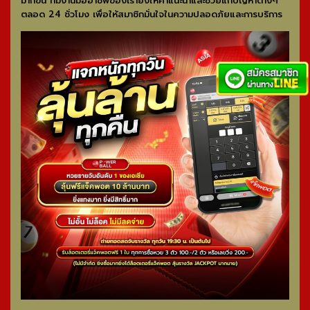
มากขึ้น ทีมงานมืออาชีพของเรายังให้คำแนะนำและช่วยแก้ปัญหาต่างๆ
ตลอด 24 ชั่วโมง เพื่อให้สมาชิกมั่นใจในความปลอดภัยและการบริการ