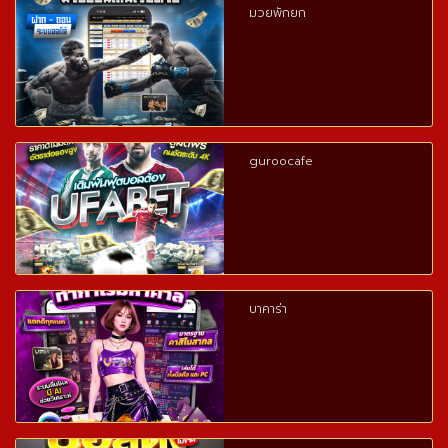
มวยพักยก
guroocafe
บาคาร่า