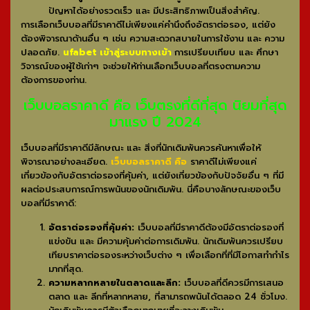
ปัญหาได้อย่างรวดเร็ว และ มีประสิทธิภาพเป็นสิ่งสำคัญ.
การเลือกเว็บบอลที่มีราคาดีไม่เพียงแค่คำนึงถึงอัตราต่อรอง, แต่ยัง
ต้องพิจารณาด้านอื่น ๆ เช่น ความสะดวกสบายในการใช้งาน และ ความ
ปลอดภัย.
ufabet เข้าสู่ระบบทางเข้า
การเปรียบเทียบ และ ศึกษา
วิจารณ์ของผู้ใช้เก่าๆ จะช่วยให้ท่านเลือกเว็บบอลที่ตรงตามความ
ต้องการของท่าน.
เว็บบอลราคาดี คือ เว็บตรงที่ดีที่สุด นิยมที่สุด
มาแรง ปี 2024
เว็บบอลที่มีราคาดีมีลักษณะ และ สิ่งที่นักเดิมพันควรค้นหาเพื่อให้
พิจารณาอย่างละเอียด.
เว็บบอลราคาดี คือ
ราคาดีไม่เพียงแค่
เกี่ยวข้องกับอัตราต่อรองที่คุ้มค่า, แต่ยังเกี่ยวข้องกับปัจจัยอื่น ๆ ที่มี
ผลต่อประสบการณ์การพนันของนักเดิมพัน. นี่คือบางลักษณะของเว็บ
บอลที่มีราคาดี:
อัตราต่อรองที่คุ้มค่า:
เว็บบอลที่มีราคาดีต้องมีอัตราต่อรองที่
แข่งขัน และ มีความคุ้มค่าต่อการเดิมพัน. นักเดิมพันควรเปรียบ
เทียบราคาต่อรองระหว่างเว็บต่าง ๆ เพื่อเลือกที่ที่มีโอกาสทำกำไร
มากที่สุด.
ความหลากหลายในตลาดและลีก:
เว็บบอลที่ดีควรมีการเสนอ
ตลาด และ ลีกที่หลากหลาย, ที่สามารถพนันได้ตลอด 24 ชั่วโมง.