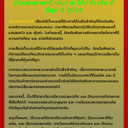
เว็บบอลราคาดี เล่นง่าย ได้กำไรจริง ดี
ที่สุด ปี 2024
เว็บบอลราคาดี
เลือกใช้เว็บบอลที่มีราคาดีเป็นสิ่งสำคัญที่นักเดิมพัน
ควรพิจารณาอย่างรอบคอบ. ราคาดีหมายถึงการได้รับอัตราต่อรองที่
แสนพอใจ และ คุ้มค่า. ในทำนองนี้, นักเดิมพันควรพิจารณาดัชนีราคาที่มี
ความเท่าเทียม และ แข่งขันในตลาด.
การเลือกเว็บบอลที่มีราคาดีมีผลต่อกำไรที่คุณจะได้รับ. นักเดิมพันควร
ทำการเปรียบเทียบอัตราต่อรองที่เว็บต่าง ๆ เสมอถึงแม้ว่าควรเลือกเว็บ
ที่มีราคาที่คุ้มค่าที่สุด.
การตรวจสอบราคาแบบสดยังเป็นสิ่งสำคัญ, เนื่องจากราคาแบบสดมี
โอกาสเปลี่ยนแปลงตลอดเวลา. การที่เว็บมีระบบราคาที่ทันสมัย และ มี
การปรับอัตราต่อรองอย่างรวดเร็วช่วยให้นักเดิมพันสามารถตอบสนอง
ต่อการเปลี่ยนแปลงของตลาดได้.
นอกจากนี้, เว็บที่มีราคาดีควรมีความปลอดภัย และ มีระบบการทำรายการ
ที่เชื่อถือได้. การตรวจสอบใบอนุญาต และ การรับรองความปลอดภัย
ทำให้คุณมั่นใจในการทำธุรกรรมการเงิน.
สรุปทั้งหมด, เว็บบอลที่มีราคาดีควรมีราคาที่คุ้มค่า, มีระบบราคาที่ทัน
สมัย, และ มีความปลอดภัย. การวิเคราะห์อัตราต่อรอง และ ติดตาม