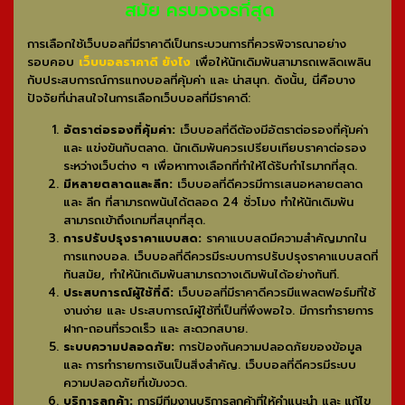
สมัย ครบวงจรที่สุด
การเลือกใช้เว็บบอลที่มีราคาดีเป็นกระบวนการที่ควรพิจารณาอย่าง
รอบคอบ
เว็บบอลราคาดี ยังไง
เพื่อให้นักเดิมพันสามารถเพลิดเพลิน
กับประสบการณ์การแทงบอลที่คุ้มค่า และ น่าสนุก. ดังนั้น, นี่คือบาง
ปัจจัยที่น่าสนใจในการเลือกเว็บบอลที่มีราคาดี:
อัตราต่อรองที่คุ้มค่า:
เว็บบอลที่ดีต้องมีอัตราต่อรองที่คุ้มค่า
และ แข่งขันกับตลาด. นักเดิมพันควรเปรียบเทียบราคาต่อรอง
ระหว่างเว็บต่าง ๆ เพื่อหาทางเลือกที่ทำให้ได้รับกำไรมากที่สุด.
มีหลายตลาดและลีก:
เว็บบอลที่ดีควรมีการเสนอหลายตลาด
และ ลีก ที่สามารถพนันได้ตลอด 24 ชั่วโมง ทำให้นักเดิมพัน
สามารถเข้าถึงเกมที่สนุกที่สุด.
การปรับปรุงราคาแบบสด:
ราคาแบบสดมีความสำคัญมากใน
การแทงบอล. เว็บบอลที่ดีควรมีระบบการปรับปรุงราคาแบบสดที่
ทันสมัย, ทำให้นักเดิมพันสามารถวางเดิมพันได้อย่างทันที.
ประสบการณ์ผู้ใช้ที่ดี:
เว็บบอลที่มีราคาดีควรมีแพลตฟอร์มที่ใช้
งานง่าย และ ประสบการณ์ผู้ใช้ที่เป็นที่พึงพอใจ. มีการทำรายการ
ฝาก-ถอนที่รวดเร็ว และ สะดวกสบาย.
ระบบความปลอดภัย:
การป้องกันความปลอดภัยของข้อมูล
และ การทำรายการเงินเป็นสิ่งสำคัญ. เว็บบอลที่ดีควรมีระบบ
ความปลอดภัยที่เข้มงวด.
บริการลูกค้า:
การมีทีมงานบริการลูกค้าที่ให้คำแนะนำ และ แก้ไข