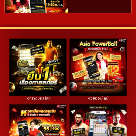
ตารางบอลโลก
หวยออนไลน์