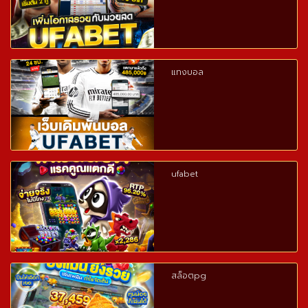
แทงบอล
ufabet
สล็อตpg