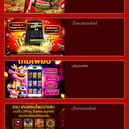
เว็บหวยออนไลน์
ufaslot88
เว็บเกมออนไลน์