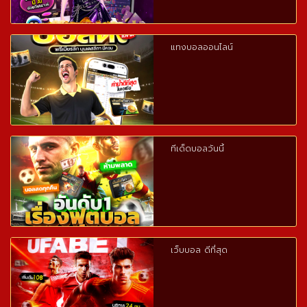
แทงบอลออนไลน์
ทีเด็ดบอลวันนี้
เว็บบอล ดีที่สุด