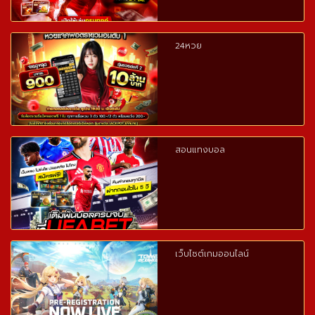
24หวย
สอนแทงบอล
เว็บไซต์เกมออนไลน์