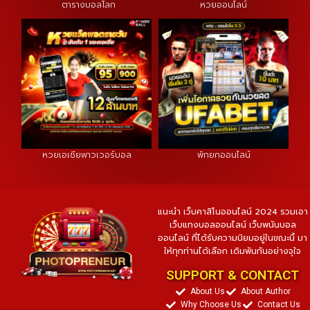
ตารางบอลโลก
หวยออนไลน์
หวยเอเชียพาวเวอร์บอล
พักยกออนไลน์
แนะนำ เว็บคาสิโนออนไลน์ 2024 รวมเอา
เว็บแทงบอลออนไลน์ เว็บพนันบอล
ออนไลน์ ที่ได้รับความนิยมอยู่ในขณะนี้ มา
ให้ทุกท่านได้เลือก เดิมพันกันอย่างจุใจ
SUPPORT & CONTACT
About Us
About Author
Why Choose Us
Contact Us