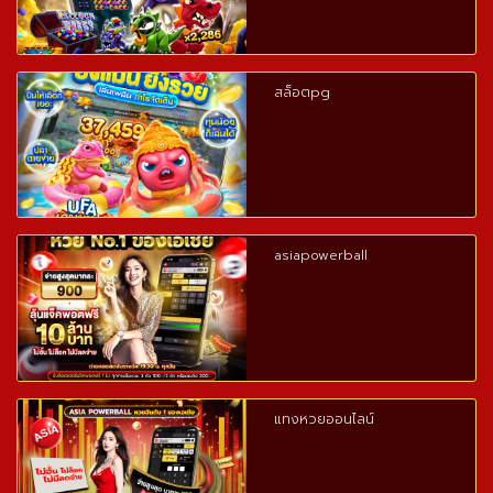
สล็อตpg
asiapowerball
แทงหวยออนไลน์