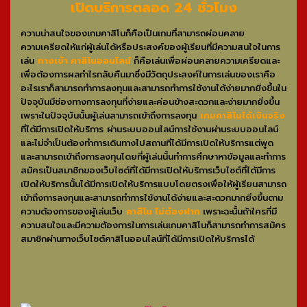
เปิดบริการตลอด 24 ชั่วโมง
ความน่าสนใจของเกมคาสิโนก็คือเป็นเกมที่สามารถผ่อนคลาย
ความเครียดให้แก่ผู้เล่นได้หรือประสงค์ของผู้เรียนที่มีความสนใจในการ
เล่น
ทางเข้า คาสิโนออนไลน์
ก็คือเล่นเพื่อผ่อนคลายความเครียดและ
เพื่อต้องการผลกำไรกลับคืนมาซึ่งมีวัตถุประสงค์ในการเล่นของเราคือ
อะไรเราก็สามารถทำการลงทุนและสามารถทำการใช้งานได้ง่ายมากยิ่งขึ้นใน
ปัจจุบันมีช่องทางการลงทุนที่ง่ายและค่อนข้างสะดวกและง่ายมากยิ่งขึ้น
เพราะในปัจจุบันนั้นผู้เล่นสามารถเข้าถึงการลงทุน
เกมคาสิโนได้เงินจริง
ที่ได้มีการเปิดให้บริการ ผ่านระบบออนไลน์การใช้งานผ่านระบบออนไลน์
และไม่จำเป็นต้องทำการเดินทางไปสถานที่ได้มีการเปิดให้บริการแต่พูด
และสามารถเข้าถึงการลงทุนโดยที่ผู้เล่นนั้นทำการศึกษาหาข้อมูลและทำการ
สมัครเป็นสมาชิกของเว็บไซต์ที่ได้มีการเปิดให้บริการเว็บไซต์ที่ได้มีการ
เปิดให้บริการนั้นได้มีการเปิดให้บริการแบบโดยตรงเพื่อให้ผู้เรียนสามารถ
เข้าถึงการลงทุนและสามารถทำการใช้งานได้ง่ายและสะดวกมากยิ่งขึ้นตาม
ความต้องการของผู้เล่นเว็บ
คาสิโน ไม่ต้องฝาก
เพราะฉะนั้นถ้าใครที่มี
ความสนใจและมีความต้องการในการเล่นเกมคาสิโนก็สามารถทำการสมัคร
สมาชิกผ่านทางเว็บไซต์คาสิโนออนไลน์ที่ได้มีการเปิดให้บริการได้