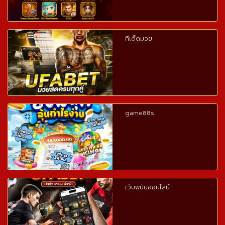
ทีเด็ดมวย
game88s
เว็บพนันออนไลน์