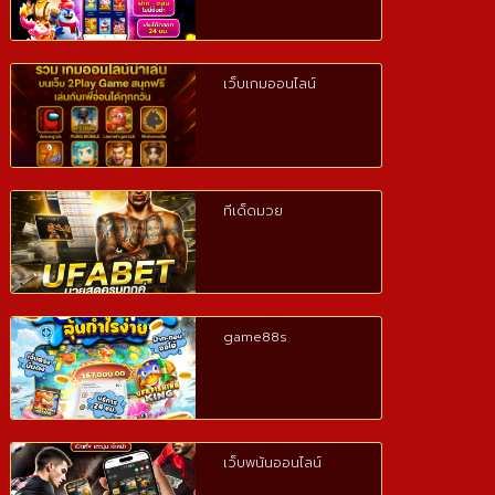
เว็บเกมออนไลน์
ทีเด็ดมวย
game88s
เว็บพนันออนไลน์