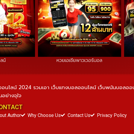
ลน์
หวยเอเชียพาวเวอร์บอล
ออนไลน์ 2024 รวมเอา เว็บแทงบอลออนไลน์ เว็บพนันบอลออนไลน์
นอย่างจุใจ
CONTACT
out Author
Why Choose Us
Contact Us
Privacy Policy