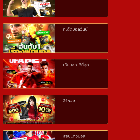
ทีเด็ดบอลวันนี้
เว็บบอล ดีที่สุด
24หวย
สอนแทงบอล