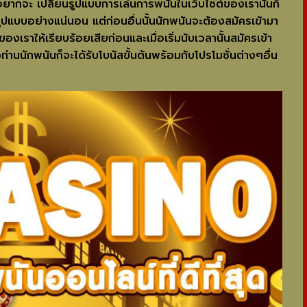
ยากจะ เปลี่ยนรูปแบบการเล่นการพนันในเว็บไซต์ของเรานั้นก็
รูปแบบอย่างแน่นอน แต่ก่อนอื่นนั้นนักพนันจะต้องสมัครเข้ามา
องเราให้เรียบร้อยเสียก่อนและเมื่อเริ่มนับเวลานั้นสมัครเข้า
่านนักพนันก็จะได้รับโบนัสขั้นต้นพร้อมกับโปรโมชั่นต่างๆอื่น