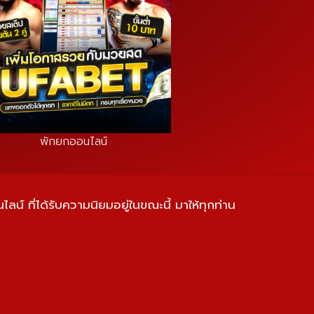
พักยกออนไลน์
 ที่ได้รับความนิยมอยู่ในขณะนี้ มาให้ทุกท่าน