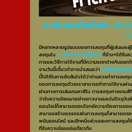
คาสิโนออนไลน์ชั้นนำ 2022 
เ
มีหลากหลายรูปแบบของการลงทุนที่ผู้เล่นและผ
ลงทุนใน
คาสิโนออนไลน์ชั้นนำ
ที่ข้างๆได้รับ
การและวิธีการใช้งานที่มีความแตกต่างกันออก
งานวันนี้เดี๋ยวทำการนำเสนอว่า
คาสิโนออนไลน์
นี้ไปใช้ในการตัดสินใจได้ว่าท่านควรทำการล
ของการลงทุนด้วยเราสามารถทำการใช้งานผ่านร
ผ่านทางการเล่นเกมคาสิโน การลงทุนทางเกมส์ก
ว่ารับความนิยมมาอย่างยาวนานและในปัจจุบันยัง
ออนไลน์ก็สามารถตอบโจทย์ความต้องการของผู้เ
สามารถสร้างอรรถรสในการลงทุนก็สามารถตอบโจ
พนันออนไลน์ และอีกหนึ่งส่วนของการลงทุนก็คื
ที่รับความนิยมเช่นเดียวกัน