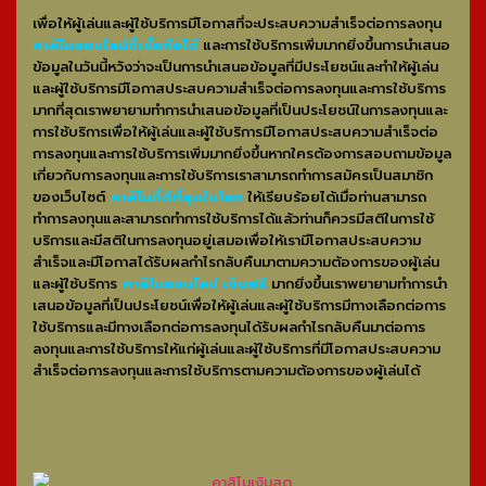
เพื่อให้ผู้เล่นและผู้ใช้บริการมีโอกาสที่จะประสบความสำเร็จต่อการลงทุน
คาสิโนออนไลน์ที่เชื่อถือได้
และการใช้บริการเพิ่มมากยิ่งขึ้นการนำเสนอ
ข้อมูลในวันนี้หวังว่าจะเป็นการนำเสนอข้อมูลที่มีประโยชน์และทำให้ผู้เล่น
และผู้ใช้บริการมีโอกาสประสบความสำเร็จต่อการลงทุนและการใช้บริการ
มากที่สุดเราพยายามทำการนำเสนอข้อมูลที่เป็นประโยชน์ในการลงทุนและ
การใช้บริการเพื่อให้ผู้เล่นและผู้ใช้บริการมีโอกาสประสบความสำเร็จต่อ
การลงทุนและการใช้บริการเพิ่มมากยิ่งขึ้นหากใครต้องการสอบถามข้อมูล
เกี่ยวกับการลงทุนและการใช้บริการเราสามารถทำการสมัครเป็นสมาชิก
ของเว็บไซต์
คาสิโนที่ดีที่สุดในโลก
ให้เรียบร้อยได้เมื่อท่านสามารถ
ทำการลงทุนและสามารถทำการใช้บริการได้แล้วท่านก็ควรมีสติในการใช้
บริการและมีสติในการลงทุนอยู่เสมอเพื่อให้เรามีโอกาสประสบความ
สำเร็จและมีโอกาสได้รับผลกำไรกลับคืนมาตามความต้องการของผู้เล่น
และผู้ใช้บริการ
คาสิโนออนไลน์ เงินฟรี
มากยิ่งขึ้นเราพยายามทำการนำ
เสนอข้อมูลที่เป็นประโยชน์เพื่อให้ผู้เล่นและผู้ใช้บริการมีทางเลือกต่อการ
ใช้บริการและมีทางเลือกต่อการลงทุนได้รับผลกำไรกลับคืนมาต่อการ
ลงทุนและการใช้บริการให้แก่ผู้เล่นและผู้ใช้บริการที่มีโอกาสประสบความ
สำเร็จต่อการลงทุนและการใช้บริการตามความต้องการของผู้เล่นได้