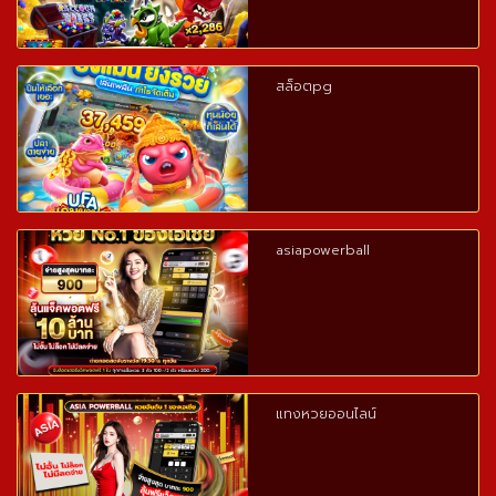
สล็อตpg
asiapowerball
แทงหวยออนไลน์