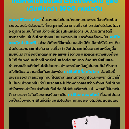
เกมคาสิโนออนไลน์ เว็บตรงคาสิโน ผู้ลง
เดิมพันกว่า 1000 คนต่อวัน
เกมคาสิโนออนไลน์
นั้นแห่มาเล่นกันอย่างมากมายเพราะเนื่องด้วยเป็น
ระบบออนไลน์ด้วยแล้วที่คนทุกคนนั้นสามารถที่จะเข้ามาเล่นกันได้เลยไม่ว่า
จะอุปกรณ์ไหนก็ตามไม่ว่าจะมือถือรุ่นไหนหรือว่าระบบปฏิบัติการใดก็
สามารถที่จะเล่นกันได้อย่างแน่นอนเพราะฉะนั้นแล้วถ้าจะเลือกพนัน
คาสิโน
ออนไลน์ เงินฟรี
แล้วละก็ต้องที่นี้เท่านั้น และยิ่งมีตัวเลือกให้ได้แทงเดิม
พันกันเยอะมากเท่าไรก็สามารถที่จะทำเงินได้มากเท่านั้นเพราะในหนึ่งคู่นั้น
สมัยนี้ไม่ได้เพียงจำกัดแค่ทายผลแพ้หรือว่าชนะแล้วแต่ระหว่างแข่งก็ยัง
ไม่ให้ได้แทงกันอย่างที่ได้กล่าวไปแล้วซึ่งเยอะมาก ถ้าคนที่เล่นเป็นและ
ชำนาญแล้วละก็ทำเงินได้ไม่อยากแน่ๆเพราะในหนึ่งคู่เล่นทายกันได้หลาย
เด้งทีเดียวเพราะฉะนั้นถ้าจะเล่นพนัน
คาสิโนที่ดีที่สุดในโลก
ต้องชื่อนี้
เลยรับรองได้เลยว่าทุกท่านที่ได้เข้ามาเล่นกันต้องถูกใจแน่ๆเพราะดีกว่านี้ก็
ไม่มีอีกแล้วต้องที่นี้เท่านั้นจริงๆและไม่ต้องกังวลเลยว่าจะทำเงินกันได้มาก
เท่าไรเพราะยังไงแล้วถ้าเล่นกันได้ละก็ได้เงินจริงๆกันแน่ เพราะที่นี้นั้นการัน
ตีความรวดเร็วในเรื่องการเงินมากเว็บ
คาสิโนสดออนไลน์
ที่บอกได้เลย
ว่าเป็นเว็บพนันคาสิโนที่ดีที่สุดแล้วในประเทศไทยอย่างไม่มีข้อสงสัยเลย