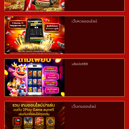
เว็บหวยออนไลน์
ufaslot88
เว็บเกมออนไลน์