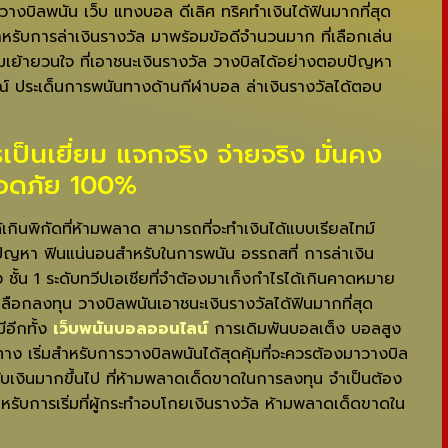
งบิลพนัน เว็บ แทงบอล ดีเลิศ ทริคทำเงินได้ฟินมากที่สุด
หรับการล่าเงินรางวัล มาพร้อมข้อดีจำนวนมาก ที่เลือกเล่น
ามเย้ายวนใจ ที่เอาชนะเงินรางวัล วางบิลได้อย่างตอบปัญหา
ณ์ ประเด็นการพนันทางด้านกีฬาบอล ล่าเงินรางวัลได้ตอบ
ป็นเยี่ยม แจกจริง จ่ายจริง มั่นคง
อดภัย 100%
้เกินพิกัดที่ห้ามพลาด สามารถที่จะทำเงินได้แบบเรียลไทม์
บปัญหา ฟินแน่นอนสำหรับในการพนัน อรรถสที่ การล่าเงิน
ั้น 1 ระดับทวีปเอเชียที่จำต้องมาเก็งกำไรได้เกินคาดหมาย
ือกลงทุน วางบิลพนันเอาชนะเงินรางวัลได้ฟินมากที่สุด
ีอีกทั้ง
เว็บพนันบอลออนไลน์
การเดิมพันบอลเต็ง บอลสูง
ง เริ่มสำหรับการวางบิลพนันได้สุดคุ้มที่จะควรต้องมาวางบิล
ับเงินมากขึ้นไป ที่ห้ามพลาดเด็ดขาดในการลงทุน จำเป็นต้อง
หรับการเริ่มที่ผู้กระทำอบโกยเงินรางวัล ห้ามพลาดเด็ดขาดใน