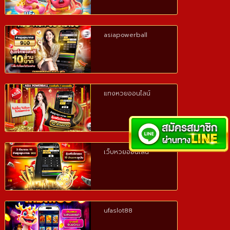
asiapowerball
แทงหวยออนไลน์
เว็บหวยออนไลน์
ufaslot88