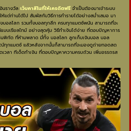
งินรางวัล
เว็บคาสิโนที่ให้เครดิตฟรี
จำเป็นต้องมาเข้าระบบ
ให้แด่ท่านได้ไป สัมผัสกับวิธีการทำรายได้อย่างสม่ำเสมอ มา
ั้งบอลโลก รวมทั้งบอลทุกลีก ครบทุกแมตซ์พนัน สามารถที่จะ
แบบเรียลไทม์ อย่างสุดคุ้ม วิธีทำเงินได้ง่าย ที่ตอบปัญหาการ
ินพิกัด ที่ห้ามพลาด มี่ทั้ง บอลโลก ลูกเก็บเงินบอล บอล
ูรณ์ทุกแมตซ์ แล้วหลังจากนั้นก็สามารถที่จะมองดูถ่ายทอดสด
อดเวลา ทีเด็ดทำเงิน ที่ตอบปัญหาความครบถ้วน เพิ่มอรรถรส