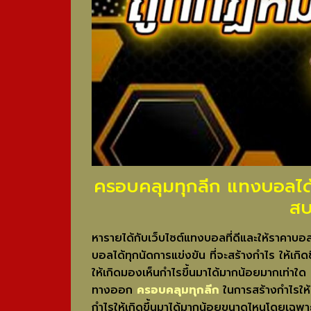
ครอบคลุมทุกลีก แทงบอลได้
สบ
หารายได้กับเว็บไซต์แทงบอลที่ดีและให้ราคาบอลด
บอลได้ทุกนัดการแข่งขัน ที่จะสร้างกำไร ให้เกิด
ให้เกิดมองเห็นกำไรขึ้นมาได้มากน้อยมากเท่าใด ห
ทางออก
ครอบคลุมทุกลีก
ในการสร้างกำไรให้เ
กำไรให้เกิดขึ้นมาได้มากน้อยขนาดไหนโดยเฉพา