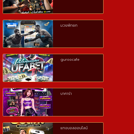
มวยพักยก
guroocafe
บาคาร่า
แทงบอลออนไลน์