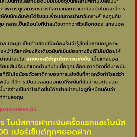
ะเป็นทางเลือกยอดนิยมในปัจจุบันที่หลายๆท่านเปลี่ยนมา
คุณภาพการดูแลการบริการที่สะดวกสบายและทันสมัยโดยจะมีการ
ับนักเดิมพันได้รับชมเพื่อเป็นการนำมาวิเคราะห์ ลงทุนกับ
ม กลายเป็นเงื่อนไขที่น่าสนใจมากกว่าตัวเลือกของ แทงบอล
ตะมุม เป็นตัวเลือกที่จะต้องรับว่ารู้สึกชื่นชอบอยู่เยอะ
น้าได้แค่เพียงสิ่งเดียวมันก็เป็นช่องทางซึ่งดีไม่ใช่น้อยให้
อย่างน่าสนใจ
แทงบอลได้ทุกนัดการแข่งขัน
เว็บแทงบอล
ยบเสีเปรียบที่แตกต่างกันในเมื่อคุณเลือกเอากติกาที่ดีมาพนัน
ี่ดีไม่ใช่น้อยด้วยกติกาของการแข่งขันที่คาดหวังกำไรแต่ว่า
พนัน ที่มีการเปิดบอลสดออกมาให้พนันที่นับว่าเยอะในส่วน
ี้มาสร้างเป็นกำไรเกิดขึ้นได้อย่างน่าสนใจดูที่เหมือนกับว่า
่ท่านลงทุน
 โบนัสการฝากเงินครั้งแรกและโบนัส
200 เปอร์เซ็นต์ทุกๆยอดฝาก