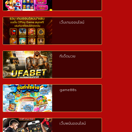
เว็บเกมออนไลน์
ทีเด็ดมวย
game88s
เว็บพนันออนไลน์