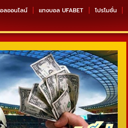
อลออนไลน์
แทงบอล UFABET
โปรโมชั่น