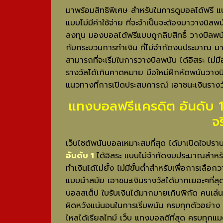
มาพร้อมสิทธิพิเศษ สำหรับในการดูบอลได้ฟรี แบ
แบบไม่มีค่าใช้จ่าย ที่จะจำเป็นจะต้องมาวางบิ
ลงทุน มองบอลได้ฟรีแบบถูกลิขสิทธิ์ วางบิลพนันไม
กับกระบวนการทำเงิน ที่ไม่จำกัดงบประมาณ มาพ
สามารถที่จะเริ่มในการวางบิลพนัน ได้อิสระ ไม่ม
รางวัลได้เกินคาดหมาย มือใหม่ฝึกหัดพนันวางบิล
แนวทางที่การเปิดประสบการณ์ เอาชนะเงินรางวัล
แทงบอลฟรีแครดิต อันดับ 1 เ
จร
เว็บไซต์พนันบอลเหมาะสมที่สุด ได้มาเปิดใจปราบ
อันดับ 1
ได้อิสระ แบบไม่จำกัดงบประมาณสำหรับ
ทำเงินได้ไม่ยั้ง ไม่มีขั้นต่ำสำหรับเพื่อการเลื
แบบนำสมัย เอาชนะเงินรางวัลได้มากเยอะๆที่สุด 
บอลสเต็ป ใบรับเงินได้มากมายเกินพิกัด คนเล
ผิดหวังแน่นอนในการเริ่มพนัน ครบทุกตัวอย่าง 
ไหลได้เรียลไทม์ เว็บ แทงบอลดีที่สุด ครบทุกแม