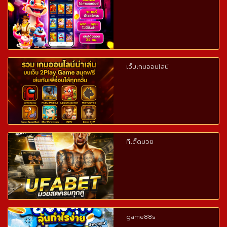
เว็บเกมออนไลน์
ทีเด็ดมวย
game88s