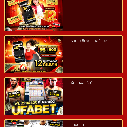
หวยเอเชียพาวเวอร์บอล
พักยกออนไลน์
แทงบอล