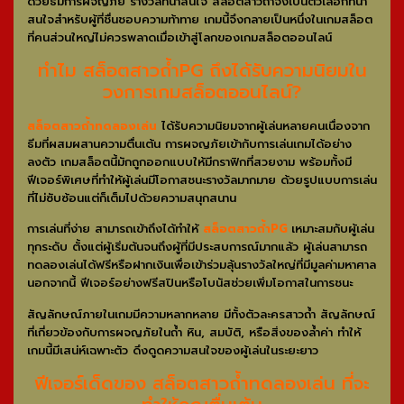
ด้วยธีมการผจญภัย รางวัลที่น่าสนใจ สล็อตสาวถ้ำจึงเป็นตัวเลือกที่น่า
สนใจสำหรับผู้ที่ชื่นชอบความท้าทาย เกมนี้จึงกลายเป็นหนึ่งในเกมสล็อต
ที่คนส่วนใหญ่ไม่ควรพลาดเมื่อเข้าสู่โลกของเกมสล็อตออนไลน์
ทำไม สล็อตสาวถ้ำPG ถึงได้รับความนิยมใน
วงการเกมสล็อตออนไลน์?
สล็อตสาวถ้ำทดลองเล่น
ได้รับความนิยมจากผู้เล่นหลายคนเนื่องจาก
ธีมที่ผสมผสานความตื่นเต้น การผจญภัยเข้ากับการเล่นเกมได้อย่าง
ลงตัว เกมสล็อตนี้มักถูกออกแบบให้มีกราฟิกที่สวยงาม พร้อมทั้งมี
ฟีเจอร์พิเศษที่ทำให้ผู้เล่นมีโอกาสชนะรางวัลมากมาย ด้วยรูปแบบการเล่น
ที่ไม่ซับซ้อนแต่ก็เต็มไปด้วยความสนุกสนาน
การเล่นที่ง่าย สามารถเข้าถึงได้ทำให้
สล็อตสาวถ้ำPG
เหมาะสมกับผู้เล่น
ทุกระดับ ตั้งแต่ผู้เริ่มต้นจนถึงผู้ที่มีประสบการณ์มากแล้ว ผู้เล่นสามารถ
ทดลองเล่นได้ฟรีหรือฝากเงินเพื่อเข้าร่วมลุ้นรางวัลใหญ่ที่มีมูลค่ามหาศาล
นอกจากนี้ ฟีเจอร์อย่างฟรีสปินหรือโบนัสช่วยเพิ่มโอกาสในการชนะ
สัญลักษณ์ภายในเกมมีความหลากหลาย มีทั้งตัวละครสาวถ้ำ สัญลักษณ์
ที่เกี่ยวข้องกับการผจญภัยในถ้ำ หิน, สมบัติ, หรือสิ่งของล้ำค่า ทำให้
เกมนี้มีเสน่ห์เฉพาะตัว ดึงดูดความสนใจของผู้เล่นในระยะยาว
ฟีเจอร์เด็ดของ สล็อตสาวถ้ำทดลองเล่น ที่จะ