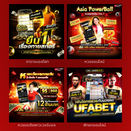
ตารางบอลโลก
หวยออนไลน์
หวยเอเชียพาวเวอร์บอล
พักยกออนไลน์