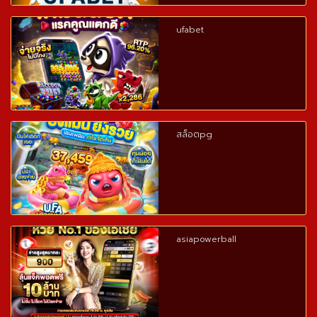
ufabet
สล็อตpg
asiapowerball