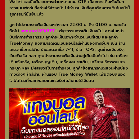
Wallet และยืนยันรายการด้วยหมายเลข OTP เลือกการเติมเงินอื่นๆ
จากแบบฟอร์มที่สร้างไว้ล่วงหน้า ใส่จำนวนเงินที่คุณต้องการเติมในหน้านี้
ธุรกรรมที่ยืนยันแล้ว
ลูกค้าไม่สามารถเติมเงินระหว่างเวลา 22:00 น. ถึง 01:00 น. ของวัน
ถัดไป
แทงบอล UFABET
แต่ธุรกรรมการเติมเงินจะไม่แสดงในหน้า
บันทึกการทำธุรกรรม ลูกค้าจะเห็นเฉพาะจำนวนเงินที่เติม และลูกค้า
TrueMoney ยังสามารถเติมเงินออนไลน์ผ่านช่องทางอื่นๆ เช่น ร้าน
สะดวกซื้อใกล้บ้าน ร้านสะดวกซื้อ 7-11, ร้าน TOPS, จุดชำระเงินจริง,
ร้านค้าจริง ฯลฯ คุณยังสามารถเติมเงินผ่านตู้เติมเงินทั่วไป เช่น เครื่อง
เติมเงินจริง, เครื่องบุญเติม, เครื่องสบายเติม, เครื่องบริการตนเอง
กระปุก ฯลฯ มีหลายวิธีในการชำระเงิน ลูกค้ายังสามารถเติมเงินผ่านช่อง
ทางต่างๆ ใกล้บ้าน ผ่านแอป True Money Wallet เพื่อตอบสนอง
ไลฟ์สไตล์ที่หลากหลายและเร่งรีบในสังคมไร้เงินสด