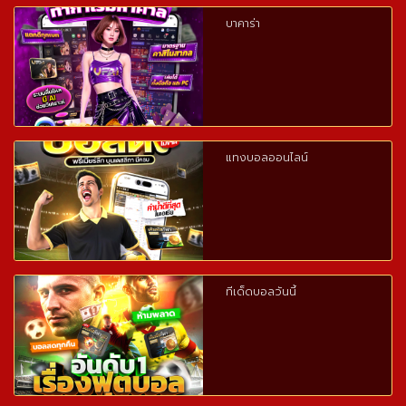
บาคาร่า
แทงบอลออนไลน์
ทีเด็ดบอลวันนี้