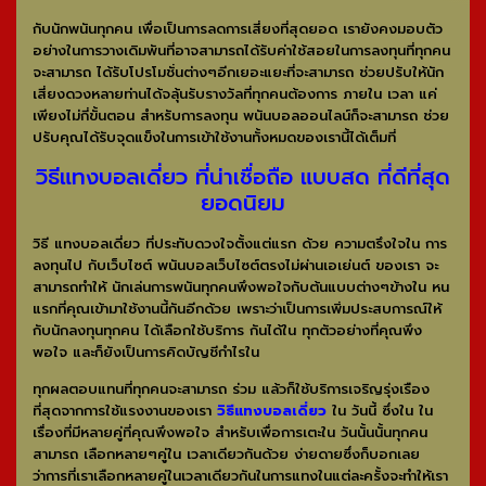
กับนักพนันทุกคน เพื่อเป็นการลดการเสี่ยงที่สุดยอด เรายังคงมอบตัว
อย่างในการวางเดิมพันที่อาจสามารถได้รับค่าใช้สอยในการลงทุนที่ทุกคน
จะสามารถ ได้รับโปรโมชั่นต่างๆอีกเยอะแยะที่จะสามารถ ช่วยปรับให้นัก
เสี่ยงดวงหลายท่านได้จลุ้นรับรางวัลที่ทุกคนต้องการ ภายใน เวลา แค่
เพียงไม่กี่ขั้นตอน สำหรับการลงทุน พนันบอลออนไลน์ก็จะสามารถ ช่วย
ปรับคุณได้รับจุดแข็งในการเข้าใช้งานทั้งหมดของเรานี้ได้เต็มที่
วิธีแทงบอลเดี่ยว ที่น่าเชื่อถือ แบบสด ที่ดีที่สุด
ยอดนิยม
วิธี แทงบอลเดี่ยว ที่ประทับดวงใจตั้งแต่แรก ด้วย ความตรึงใจใน การ
ลงทุนไป กับเว็บไซต์ พนันบอลเว็บไซต์ตรงไม่ผ่านเอเย่นต์ ของเรา จะ
สามารถทำให้ นักเล่นการพนันทุกคนพึงพอใจกับต้นแบบต่างๆข้างใน หน
แรกที่คุณเข้ามาใช้งานนี้กันอีกด้วย เพราะว่าเป็นการเพิ่มประสบการณ์ให้
กับนักลงทุนทุกคน ได้เลือกใช้บริการ กันได้ใน ทุกตัวอย่างที่คุณพึง
พอใจ และก็ยังเป็นการคิดบัญชีกำไรใน
ทุกผลตอบแทนที่ทุกคนจะสามารถ ร่วม แล้วก็ใช้บริการเจริญรุ่งเรือง
ที่สุดจากการใช้แรงงานของเรา
วิธีแทงบอลเดี่ยว
ใน วันนี้ ซึ่งใน ใน
เรื่องที่มีหลายคู่ที่คุณพึงพอใจ สำหรับเพื่อการเตะใน วันนั้นนั้นทุกคน
สามารถ เลือกหลายๆคู่ใน เวลาเดียวกันด้วย ง่ายดายซึ่งก็บอกเลย
ว่าการที่เราเลือกหลายคู่ในเวลาเดียวกันในการแทงในแต่ละครั้งจะทำให้เรา