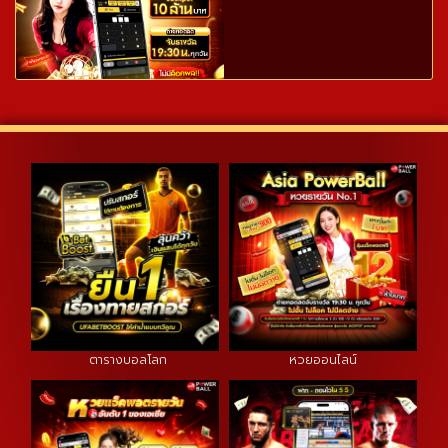
ตารางบอลโลก
หวยออนไลน์