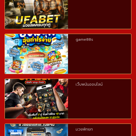
game88s
เว็บพนันออนไลน์
มวยพักยก