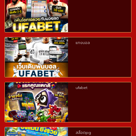
แทงบอล
ufabet
สล็อตpg