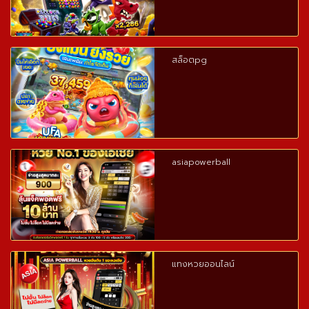
สล็อตpg
asiapowerball
แทงหวยออนไลน์