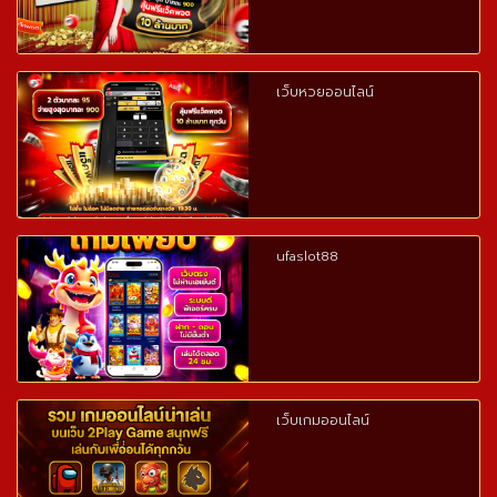
เว็บหวยออนไลน์
ufaslot88
เว็บเกมออนไลน์