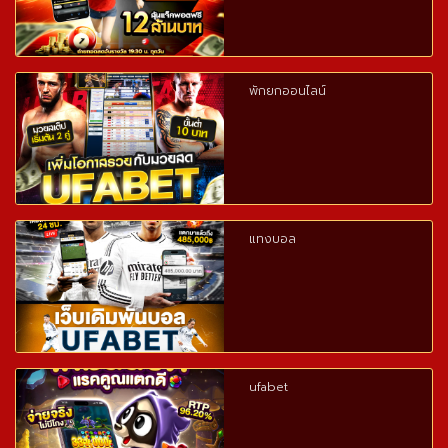
พักยกออนไลน์
แทงบอล
ufabet