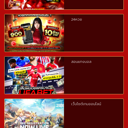
24หวย
สอนแทงบอล
เว็บไซต์เกมออนไลน์