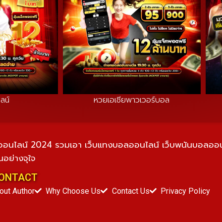
ลน์
หวยเอเชียพาวเวอร์บอล
ออนไลน์ 2024 รวมเอา เว็บแทงบอลออนไลน์ เว็บพนันบอลออนไลน์
นอย่างจุใจ
CONTACT
out Author
Why Choose Us
Contact Us
Privacy Policy