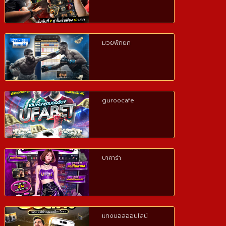
มวยพักยก
guroocafe
บาคาร่า
แทงบอลออนไลน์