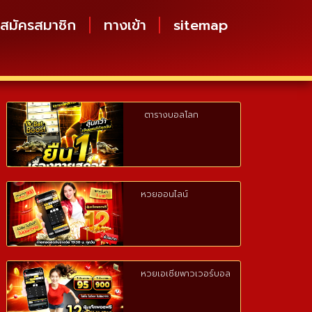
สมัครสมาชิก
ทางเข้า
sitemap
ตารางบอลโลก
หวยออนไลน์
หวยเอเชียพาวเวอร์บอล