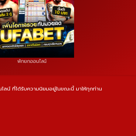
พักยกออนไลน์
 ที่ได้รับความนิยมอยู่ในขณะนี้ มาให้ทุกท่าน