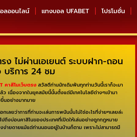
อลออนไลน์
แทงบอล UFABET
โปรโมชั่น
บตรง ไม่ผ่านเอเยนต์ ระบบฝาก-ถอน
ว บริการ 24 ชม
T คาสิโนเว็บตรง
สวัสดีท่านนักเดิมพันทุกท่านวันนี้เราก็จะมา
ว เนื่องจากในยุคสมัยนี้นั้นตั้งแต่มีเทคโนโลยีต่างๆเข้ามา
ยขึ้นอย่างมากมาย
กเลยว่าการที่ท่านจะเล่นการพนันนั้นไม่ใช่อะไรที่ง่ายๆเลยล่ะ
ลไปถึงบ่อนคาสิโนของประเทศที่เปิดให้เล่นอย่างถูกกฎหมาย
ย่างง่ายดายแม้แต่ท่านนอนอยู่ในบ้านก็ตาม เพราะไม่สามารถมี