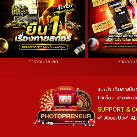
ตารางบอลโลก
หวยออนไ
แนะนำ เว็บคาสิโน
ได้เลือก เดิมพันกั
SUPPORT & 
About Us
Ab