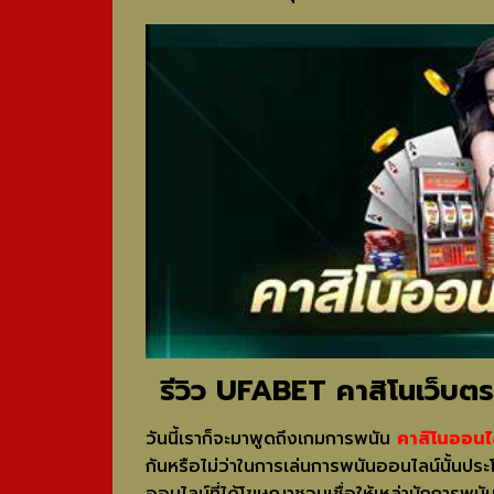
รีวิว UFABET คาสิโนเว็บตรง
วันนี้เราก็จะมาพูดถึงเกมการพนัน
คาสิโนออนไ
กันหรือไม่ว่าในการเล่นการพนันออนไลน์นั้นประ
ออนไลน์ที่ได้โฆษณาชวนเชื่อให้เหล่านักการพน