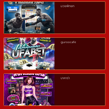
มวยพักยก
guroocafe
บาคาร่า