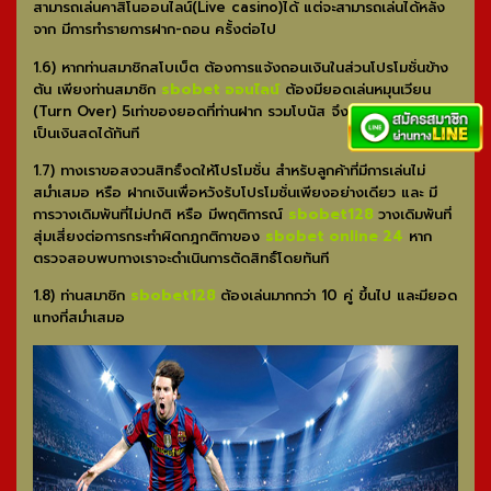
สามารถเล่นคาสิโนออนไลน์(Live casino)ได้ แต่จะสามารถเล่นได้หลัง
จาก มีการทำรายการฝาก-ถอน ครั้งต่อไป
1.6) หากท่านสมาชิกสโบเบ็ต ต้องการแจ้งถอนเงินในส่วนโปรโมชั่นข้าง
ต้น เพียงท่านสมาชิก
sbobet ออนไลน์
ต้องมียอดเล่นหมุนเวียน
(Turn Over) 5เท่าของยอดที่ท่านฝาก รวมโบนัส จึงสามารถถอนโบนัส
เป็นเงินสดได้ทันที
1.7) ทางเราขอสงวนสิทธิ์งดให้โปรโมชั่น สำหรับลูกค้าที่มีการเล่นไม่
สม่ำเสมอ หรือ ฝากเงินเพื่อหวังรับโปรโมชั่นเพียงอย่างเดียว และ มี
การวางเดิมพันที่ไม่ปกติ หรือ มีพฤติการณ์
sbobet128
วางเดิมพันที่
สุ่มเสี่ยงต่อการกระทำผิดกฎกติกาของ
sbobet online 24
หาก
ตรวจสอบพบทางเราจะดำเนินการตัดสิทธิ์โดยทันที
1.8) ท่านสมาชิก
sbobet128
ต้องเล่นมากกว่า 10 คู่ ขึ้นไป และมียอด
แทงที่สม่ำเสมอ