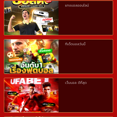
แทงบอลออนไลน์
ทีเด็ดบอลวันนี้
เว็บบอล ดีที่สุด