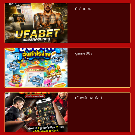
ทีเด็ดมวย
game88s
เว็บพนันออนไลน์