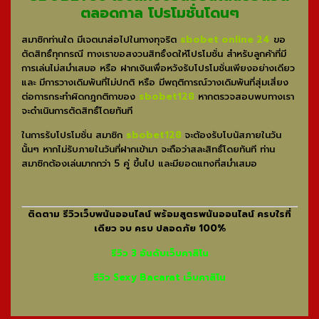
ตลอดกาล โปรโมชั่นโดนๆ
สมาชิกท่านใด มีเจตนาส่อไปในทางทุจริต
sbobet online 24
ขอ
ตัดสิทธิ์ทุกกรณี ทางเราขอสงวนสิทธิ์งดให้โปรโมชั่น สำหรับลูกค้าที่มี
การเล่นไม่สม่ำเสมอ หรือ ฝากเงินเพื่อหวังรับโปรโมชั่นเพียงอย่างเดียว
และ มีการวางเดิมพันที่ไม่ปกติ หรือ มีพฤติการณ์วางเดิมพันที่สุ่มเสี่ยง
ต่อการกระทำผิดกฎกติกาของ
sbobet128
หากตรวจสอบพบทางเรา
จะดำเนินการตัดสิทธิ์โดยทันที
ในการรับโปรโมชั่น สมาชิก
sbobet128
จะต้องรับโบนัสภายในวัน
นั้นๆ หากไม่รับภายในวันที่ฝากเข้ามา จะถือว่าสละสิทธิ์โดยทันที ท่าน
สมาชิกต้องเล่นมากกว่า 5 คู่ ขึ้นไป และมียอดแทงที่สม่ำเสมอ
ติดตาม รีวิวเว็บพนันออนไลน์ พร้อมสูตรพนันออนไลน์ ครบใรที่
เดียว จบ ครบ ปลอดภัย 100%
รีวิว 3 อันดับเว็บคาสิโน
รีวิว Sexy Bacarat เว็บคาสิโน