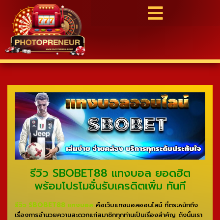
รีวิว SBOBET88 แทงบอล ยอดฮิต
พร้อมโปรโมชั่นรับเครดิตเพิ่ม ทันที
รีวิว SBOBET88 แทงบอล
คือเว็บแทงบอลออนไลน์ ที่ตระหนักถึง
เรื่องการอำนวยความสะดวกแก่สมาชิกทุกท่านเป็นเรื่องสำคัญ ดังนั้นเรา