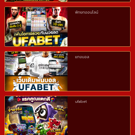
พักยกออนไลน์
แทงบอล
ufabet