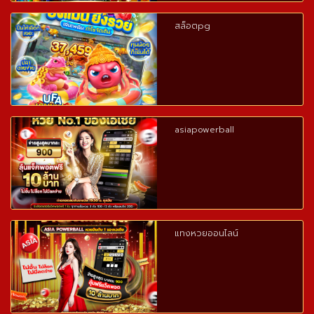
สล็อตpg
asiapowerball
แทงหวยออนไลน์