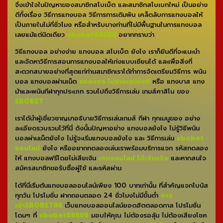
จึงเข้าใจในปัญหาของสมาชิกสโบเบ็ต และสมาชิกสโบเบทใหม่ เป็นอย่าง
ดีทั้งเรื่อง วิธีการแทงบอล วิธีการการเดิมพัน เคล็ดลับการแทงบอลให้
เป็นภายในไม่กี่ชั่วโมง หรือสำหรับบางท่านที่ไม่มีพื้นฐานในการแทงบอล
เลยแม้แต่นิดเดียว
sbobet88888
อยากทราบว่า
วิธีแทงบอล อย่างง่าย แทงบอล สโบเบ็ต ยังไง เราก็ยินดีที่จะแนะนำ
และจัดหาวิธีการสอนการแทงบอลให้เก่งแบบเซียนได้ และเพื่อสิ่งที่
สะดวกสบายอย่างที่สุดแก่ท่านสมาชิกเราได้ทำการจัดเตรียมวิธีการ พนัน
บอล แทงบอลผ่านเน็ต
แทงบอล ไม่ผ่านเอเย่นต์
หรือ แทงบาส แทง
ม้าและพนันกีฬาทุกประเภท รวมไปถึงวิธีการเล่น เกมส์คาสิโน ของ
SBOBET
เราได้นำผู้เชี่ยวชาญมาอธิบายวิธีการเล่นเกมส์ กีฬา ทุกเมนูของ อย่าง
ละเอียดรวบรวมไว้ที่นี่ ดังนั้นปัญหาอย่าง แทงบอลยังไง ไม่รู้วิธีพนัน
บอลผ่านเน็ตยังไง ไม่รู้จะเริ่มแทงบอลยังไง และ วิธีการเล่น
sbobet
ออนไลน์
ยังไง หรืออยากทดลองเล่นเราพร้อมบริการแจก รหัสทดลอง
ให้ แทงบอลฟรีโดยไม่เสียเงิน
เกมออนไลน์ ได้เงินจริง
และหากสนใจ
สมัครสมาชิกขอรับชื่อผู้ใช้ และรหัสผ่าน
ได้ที่นี่เริ่มต้นแทงบอลออนไลน์เพียง 100 บาทเท่านั้น ที่สำคัญแจกโบนัส
ทุกวัน โปรโมชั่น ฝากถอนตลอด 24 ชั่วโมงไม่มีขั้นต่ำ
ทาง
เข้าSBOBET88
เว็บแทงบอลออนไลน์ยอดฮิตตลอดกาล โปรโมชั่น
โดนๆ ที่
sbobet88888
มอบให้คุณ ไม่ต้องรอลุ้น ไม่ต้องเสียงโชค