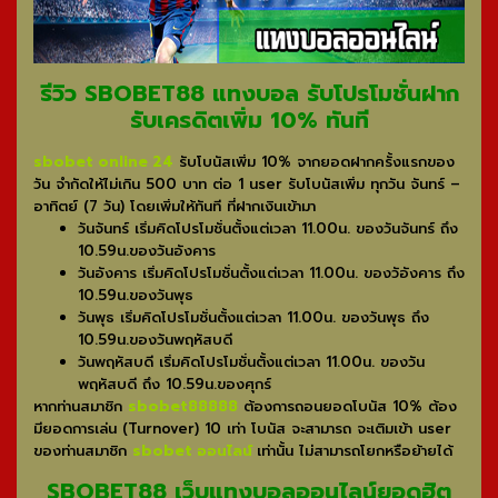
รีวิว SBOBET88 แทงบอล รับโปรโมชั่นฝาก
รับเครดิตเพิ่ม 10% ทันที
sbobet online 24
รับโบนัสเพิ่ม 10% จากยอดฝากครั้งแรกของ
วัน จำกัดให้ไม่เกิน 500 บาท ต่อ 1 user รับโบนัสเพิ่ม ทุกวัน จันทร์ –
อาทิตย์ (7 วัน) โดยเพิ่มให้ทันที ที่ฝากเงินเข้ามา
วันจันทร์ เริ่มคิดโปรโมชั่นตั้งแต่เวลา 11.00น. ของวันจันทร์ ถึง
10.59น.ของวันอังคาร
วันอังคาร เริ่มคิดโปรโมชั่นตั้งแต่เวลา 11.00น. ของวัอังคาร ถึง
10.59น.ของวันพุธ
วันพุธ เริ่มคิดโปรโมชั่นตั้งแต่เวลา 11.00น. ของวันพุธ ถึง
10.59น.ของวันพฤหัสบดี
วันพฤหัสบดี เริ่มคิดโปรโมชั่นตั้งแต่เวลา 11.00น. ของวัน
พฤหัสบดี ถึง 10.59น.ของศุกร์
หากท่านสมาชิก
sbobet88888
ต้องการถอนยอดโบนัส 10% ต้อง
มียอดการเล่น (Turnover) 10 เท่า โบนัส จะสามารถ จะเติมเข้า user
ของท่านสมาชิก
sbobet ออนไลน์
เท่านั้น ไม่สามารถโยกหรือย้ายได้
SBOBET88 เว็บแทงบอลออนไลน์ยอดฮิต