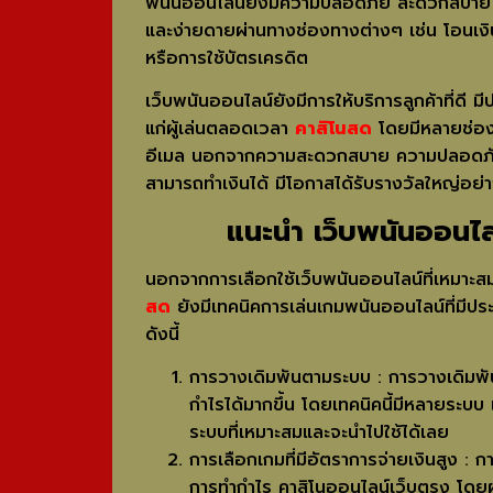
พนันออนไลน์ยังมีความปลอดภัย สะดวกสบาย เน
และง่ายดายผ่านทางช่องทางต่างๆ เช่น โอนเงิ
หรือการใช้บัตรเครดิต
เว็บพนันออนไลน์ยังมีการให้บริการลูกค้าที่ดี ม
แก่ผู้เล่นตลอดเวลา
คาสิโนสด
โดยมีหลายช่องทา
อีเมล นอกจากความสะดวกสบาย ความปลอดภัยข
สามารถทำเงินได้ มีโอกาสได้รับรางวัลใหญ่อย่
แนะนำ เว็บพนันออนไลน
นอกจากการเลือกใช้เว็บพนันออนไลน์ที่เหมาะ
สด
ยังมีเทคนิคการเล่นเกมพนันออนไลน์ที่มีประสิ
ดังนี้
การวางเดิมพันตามระบบ : การวางเดิมพันโ
กำไรได้มากขึ้น โดยเทคนิคนี้มีหลายระบบ 
ระบบที่เหมาะสมและจะนำไปใช้ได้เลย
การเลือกเกมที่มีอัตราการจ่ายเงินสูง : ก
การทำกำไร คาสิโนออนไลน์เว็บตรง โดยผู้