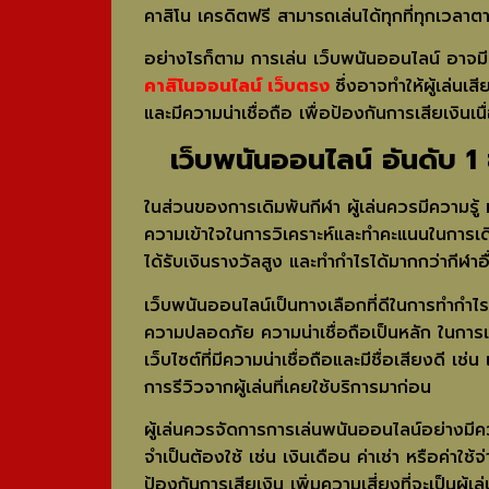
คาสิโน เครดิตฟรี สามารถเล่นได้ทุกที่ทุกเวล
อย่างไรก็ตาม การเล่น เว็บพนันออนไลน์ อาจม
คาสิโนออนไลน์ เว็บตรง
ซึ่งอาจทำให้ผู้เล่นเส
และมีความน่าเชื่อถือ เพื่อป้องกันการเสียเง
เว็บพนันออนไลน์ อันดับ 1 
ในส่วนของการเดิมพันกีฬา ผู้เล่นควรมีความรู้ 
ความเข้าใจในการวิเคราะห์และทำคะแนนในการเดิม
ได้รับเงินรางวัลสูง และทำกำไรได้มากกว่ากีฬาอ
เว็บพนันออนไลน์เป็นทางเลือกที่ดีในการทำกำ
ความปลอดภัย ความน่าเชื่อถือเป็นหลัก ในการเ
เว็บไซต์ที่มีความน่าเชื่อถือและมีชื่อเสียงดี เ
การรีวิวจากผู้เล่นที่เคยใช้บริการมาก่อน
ผู้เล่นควรจัดการการเล่นพนันออนไลน์อย่างมีความร
จำเป็นต้องใช้ เช่น เงินเดือน ค่าเช่า หรือค่า
ป้องกันการเสียเงิน เพิ่มความเสี่ยงที่จะเป็นผู้เล่น