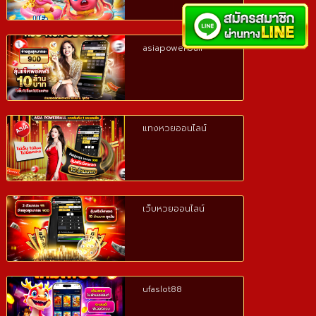
asiapowerball
แทงหวยออนไลน์
เว็บหวยออนไลน์
ufaslot88