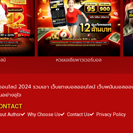
ลน์
หวยเอเชียพาวเวอร์บอล
ออนไลน์ 2024 รวมเอา เว็บแทงบอลออนไลน์ เว็บพนันบอลออนไลน์
นอย่างจุใจ
CONTACT
out Author
Why Choose Us
Contact Us
Privacy Policy