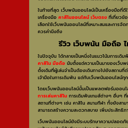
ในท้ายที่สุด เว็บพนันออนไลน์เป็นเครื่องมือท
เครื่องมือ
คาสิโนออนไลน์ เว็บตรง
ที่เกี่ยว
เลือกใช้เว็บพนันออนไลน์ที่เหมาะสมและการจัดกา
ควรคำนึงถึง
รีวิว เว็บพนัน มือถือ
ในปัจจุบัน ได้กลายเป็นหนึ่งในแนวโน้มการเดิม
คาสิโน มือถือ
นับตั้งแต่ความเป็นมาของเว็บพ
ดั้งเดิมที่ผู้เล่นจำเป็นต้องเดินทางไปยังสถานที่
เจ้ามือในการเดิมพัน แต่กับเว็บพนันออนไลน์ทุก
โดยเว็บพนันออนไลน์นั้นเป็นแพลตฟอร์มออนไลน์
การเล่นคาสิโน
การเดิมพันเกมส์ต่างๆ อื่นๆ ที่
สถานที่ต่างๆ เช่น คาสิโน สนามกีฬา ทั้งยังสามา
สามารถสร้างความสะดวกสบาย เพิ่มประสิทธิภาพ
เว็บพนันออนไลน์ยังมีระบบรักษาความปลอดภัย ค