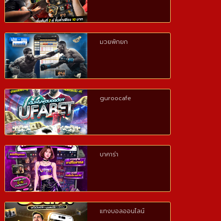
มวยพักยก
guroocafe
บาคาร่า
แทงบอลออนไลน์