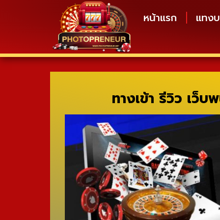
หน้าแรก
แทงบ
ทางเข้า รีวิว เว็บพ