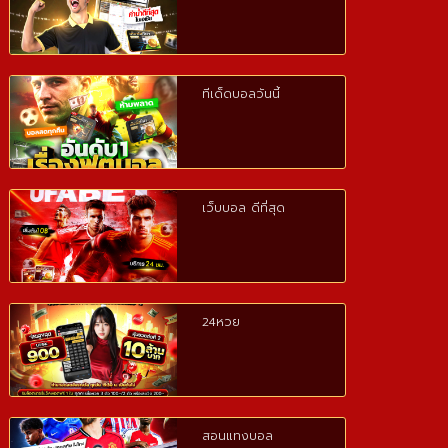
ทีเด็ดบอลวันนี้
เว็บบอล ดีที่สุด
24หวย
สอนแทงบอล