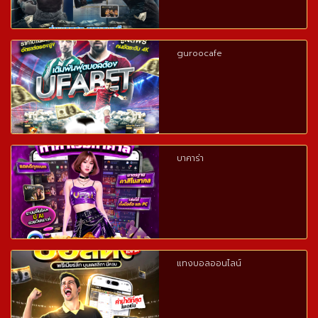
guroocafe
บาคาร่า
แทงบอลออนไลน์