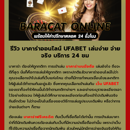
รีวิว บาคาร่าออนไลน์ UFABET
เล่นง่าย จ่าย
จริง บริการ 24 ชม
บาคาร่า ต้องให้ถูกกติกา การเข้าเล่น
บาคาร่าบนมือถือ
เล่นยังไง ถึงจะ
ดีที่สุด นั่นก็คือการเล่นให้ถูกกติกา เพราะปกติแล้วบาคาร่าออนไลน์ไม่ว่า
คุณจะเลือกเข้าไปเล่นที่เว็บแห่งไหน ต่างก็มีการกำหนดเงื่อนไขและกติกา
ให้ผู้เล่นได้ทำตามกันอยู่แล้ว ซึ่งหากคุณเลือกเข้าเล่นกับ
เว็บ UFABET
ของเราก็จะทำให้คนนั้นได้ทำตามกติกาง่ายๆ และอย่างระบุรายละเอียดเอา
ไว้อย่างชัดเจน ให้ผู้เล่นได้ศึกษารายละเอียดก่อนที่จะเข้าไปเดิมพันจริง
กันอีกด้วย ไม่ว่าจะเป็นในเรื่องของวิธีการเล่นรูปแบบเดิมพัน หรือว่าการ
จ่ายเงินต่างๆ ก็ตาม
ต้องเล่น
บาคาร่าฟรีเครดิต
กับเว็บที่เชื่อถือได้เท่านั้น การเข้าเล่นบาคา
ร่าที่ดีนักเดิมพันควรต้องเล่นกับเว็บที่มีความน่าเชื่อถือเท่านั้น เพราะว่าเว็บ
ที่ได้รับความน่าเชื่อถือจากนักเดิมพัน ส่วนใหญ่มักมีการจ่ายเงินจริงให้กับ