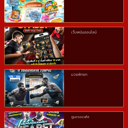
เว็บพนันออนไลน์
มวยพักยก
guroocafe