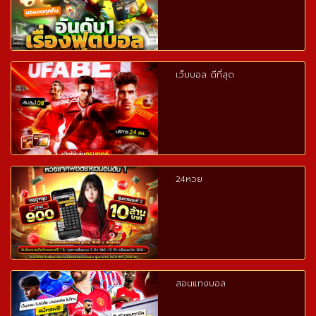
เว็บบอล ดีที่สุด
24หวย
สอนแทงบอล