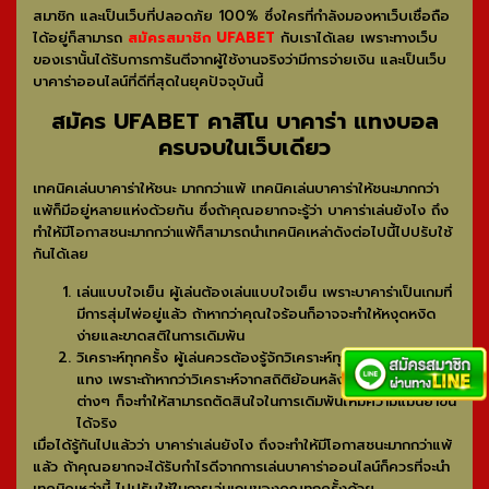
สมาชิก และเป็นเว็บที่ปลอดภัย 100% ซึ่งใครที่กำลังมองหาเว็บเชื่อถือ
ได้อยู่ก็สามารถ
สมัครสมาชิก UFABET
กับเราได้เลย เพราะทางเว็บ
ของเรานั้นได้รับการการันตีจากผู้ใช้งานจริงว่ามีการจ่ายเงิน และเป็นเว็บ
บาคาร่าออนไลน์ที่ดีที่สุดในยุคปัจจุบันนี้
สมัคร UFABET คาสิโน บาคาร่า แทงบอล
ครบจบในเว็บเดียว
เทคนิคเล่นบาคาร่าให้ชนะ มากกว่าแพ้ เทคนิคเล่นบาคาร่าให้ชนะมากกว่า
แพ้ก็มีอยู่หลายแห่งด้วยกัน ซึ่งถ้าคุณอยากจะรู้ว่า บาคาร่าเล่นยังไง ถึง
ทำให้มีโอกาสชนะมากกว่าแพ้ก็สามารถนำเทคนิคเหล่าดังต่อไปนี้ไปปรับใช้
กันได้เลย
เล่นแบบใจเย็น ผู้เล่นต้องเล่นแบบใจเย็น เพราะบาคาร่าเป็นเกมที่
มีการสุ่มไพ่อยู่แล้ว ถ้าหากว่าคุณใจร้อนก็อาจจะทำให้หงุดหงิด
ง่ายและขาดสติในการเดิมพัน
วิเคราะห์ทุกครั้ง ผู้เล่นควรต้องรู้จักวิเคราะห์ทุกครั้งก่อนที่จะเริ่ม
แทง เพราะถ้าหากว่าวิเคราะห์จากสถิติย้อนหลังหรือดูจากข้อมูล
ต่างๆ ก็จะทำให้สามารถตัดสินใจในการเดิมพันให้มีความแม่นยำขึ้น
ได้จริง
เมื่อได้รู้กันไปแล้วว่า บาคาร่าเล่นยังไง ถึงจะทำให้มีโอกาสชนะมากกว่าแพ้
แล้ว ถ้าคุณอยากจะได้รับกำไรดีจากการเล่นบาคาร่าออนไลน์ก็ควรที่จะนำ
เทคนิคเหล่านี้ ไปปรับใช้ในการเล่นเกมของคุณทุกครั้งด้วย