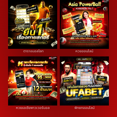
ตารางบอลโลก
หวยออนไลน์
หวยเอเชียพาวเวอร์บอล
พักยกออนไลน์