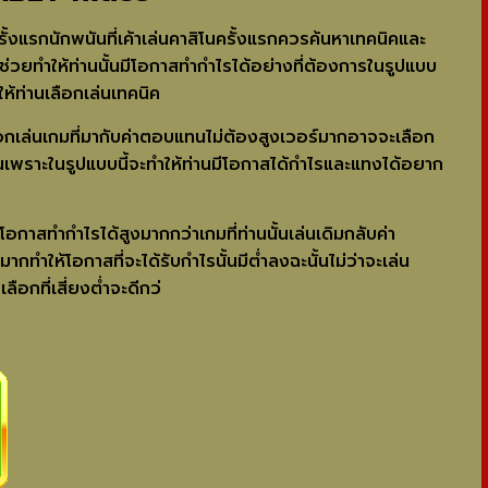
ครั้งแรกนักพนันที่เค้าเล่นคาสิโนครั้งแรกควรค้นหาเทคนิคและ
พื่อช่วยทำให้ท่านนั้นมีโอกาสทำกำไรได้อย่างที่ต้องการในรูปแบบ
้ท่านเลือกเล่นเทคนิค
ลือกเล่นเกมที่มากับค่าตอบแทนไม่ต้องสูงเวอร์มากอาจจะเลือก
ั้นเพราะในรูปแบบนี้จะทำให้ท่านมีโอกาสได้กำไรและแทงได้อยาก
ีโอกาสทำกำไรได้สูงมากกว่าเกมที่ท่านนั้นเล่นเดิมกลับค่า
ากทำให้โอกาสที่จะได้รับกำไรนั้นมีต่ำลงฉะนั้นไม่ว่าจะเล่น
ือกที่เสี่ยงต่ำจะดีกว่