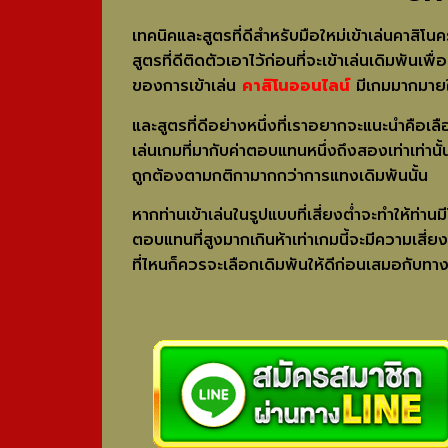
เทคนิคและสูตรที่ดีสำหรับมือใหม่เข้าเล่นคาสิโน
สูตรที่ดีติดตัวเอาไว้ก่อนที่จะเข้าเล่นเดิมพันเ
ของการเข้าเล่น
คาสิโนออนไลน์
มีเกมมากมายให
และสูตรที่ดีอย่างหนึ่งที่เราอยากจะแนะนำคือเ
เล่นเกมที่มากับค่าตอบแทนหนึ่งถึงสองเท่าเท่าน
ถูกต้องตามกติกามากกว่าการแทงเดิมพันนั้น
หากท่านเข้าเล่นในรูปแบบที่เสี่ยงต่ำจะทำให้ท่านม
ตอบแทนที่สูงมากเกินห้าเท่าเกมนี้จะมีความเสี่ยงม
ที่ไหนก็ควรจะเลือกเดิมพันให้ดีก่อนเสมอกับทางเล