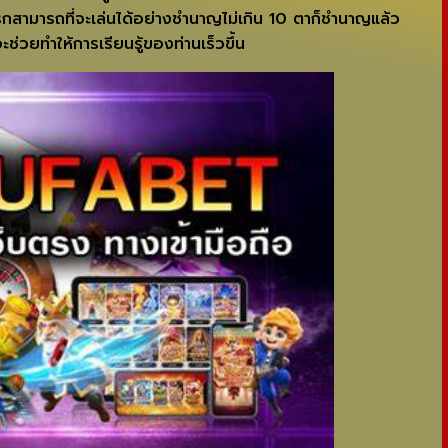
งแรกสามารถที่จะเล่นได้อย่างชำนาญไม่เกิน 10 ตาก็ชำนาญแล้ว
ช่วยทำให้การเรียนรู้ของท่านเร็วขึ้น