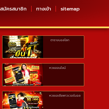
สมัครสมาชิก
ทางเข้า
sitemap
ตารางบอลโลก
หวยออนไลน์
หวยเอเชียพาวเวอร์บอล