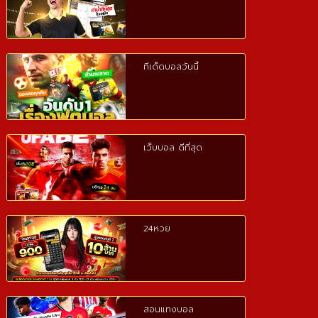
ทีเด็ดบอลวันนี้
เว็บบอล ดีที่สุด
24หวย
สอนแทงบอล