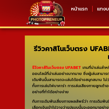
หน้าแรก
แทงบ
รีวิวคาสิโนเว็บตรง UFAB
รีวิวคาสิโนเว็บตรง UFABET
เกมที่น่าเล่นสำ
ออนไลน์ที่น่าเล่นอย่างมากมาย ซึ่งผู้เล่นสามารถ
เดิมพันนั้นสามารถจะเล่นได้อย่างสนุกสนาน ไม่
ทั้งการเล่นไพ่บาคาร่า การเล่นเสียงทายลูกเต๋าอ
อย่างที่ทำได้อย่างง่าย
กับการเดิมพันเสี่ยงทายผลลัพธ์ว่า การเดิมพัน
เลือกเงินเข้าไปวางว่ารูปแบบนั้นจะออกมาอย่างไ