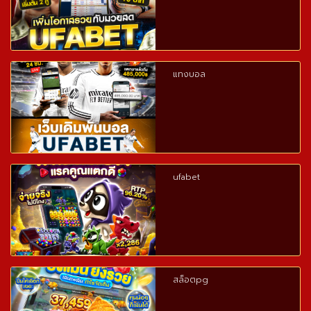
แทงบอล
ufabet
สล็อตpg