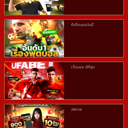
ทีเด็ดบอลวันนี้
เว็บบอล ดีที่สุด
24หวย