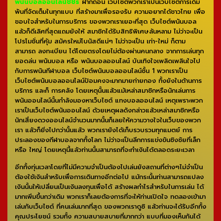
พนันบอลออนไลน์88s
ฝากถอน เว็บไซต์พวกเราเป็นเว็บไซต์การเดิม
พันที่จัดเต็มในทุกแบบ ที่สร้างมาเพื่อรองรับ ความอยากได้ชาวไทย เพื่อ
ชอบใจสำหรับในการบริการ ของพวกเราเยอะที่สุด เว็บไซต์พนันบอล
แล้วก็ดีเลิศที่สุดแถมยังให้ สมาชิกได้รับสิทธิพิเศษล้นหลาม ไม่ว่าจะเป็น
โปรโมชั่นที่คุ้ม สมัครใหม่โบนัสดีแน่ๆ ไม่ว่าจะเป็น เก่า-ใหม่ ก็ตาม
สามารถ ลงทะเบียน ได้โดยตรงโดยไม่ต้องผ่านคนกลาง จากการเล่นทุก
ยอดล่น พนันบอล หรือ พนันบอลออนไลน์ บันเทิงใจเพลิดเพลินใจไป
กับการพนันกีฬาบอล เว็บไซต์พนันบอลออนไลน์ชั้น 1 พวกเราเป็น
เว็บไซต์พนันบอลออนไลน์ป้อมคงจะมากมายก่ายกอง ทั้งยังในด้านการ
บริการ และก็ การคลัง โดยเหตุนั้นแล้วแม้เหล่าสมาชิกหรือนักเล่นการ
พนันออนไลน์นั้นกำลังมองหาเว็บไซต์ แทงบอลออนไลน์ เหตุเพราะพวก
เราเป็นเว็บไซต์พนันออนไลน์ ด้วยเหตุผลดังกล่าวแล้วเหล่าสมาชิกหรือ
นักเสี่ยงดวงออนไลน์จำนวนมากนั้นก็เลยให้ความวางใจในเว็บของพวก
เรา แล้วก็ยิ่งไปกว่านั้นแล้ว พวกเรายังได้เก็บรวบรวมทุกแมตย์ การ
ประลองของกีฬาบอลจากทั้งโลก ไม่ว่าจะเป็นลีกการแข่งขันชิงชัยที่เล็ก
หรือ ใหญ่ โดยเหตุนี้แล้วท่านนั้นสามารถที่จะทำเงินได้ตลอดระยะเวลา
อีกทั้งทุ่นเวลาโดยที่ไม่มีความจำเป็นต้องไปเล่นยังสถานที่ต่างๆไม่จำเป็น
ต้องใช้เงินสำหรับเพื่อการเดินทางอีกต่อไป แม้กระนั้นท่านสามารถแปลง
เงินนั้นให้เปลี่ยนเป็นเงินลงทุนเพื่อได้ สร้างผลกำไรสำหรับในการเล่น ได้
มากเพิ่มขึ้นกว่าเดิม พวกเราก็เลยต้องการที่จะให้ท่านเปิดใจ ทดลองเข้ามา
เล่นกับเว็บไซต์ ที่คนเล่นมากที่สุด ของพวกเราดูซิ แล้วท่านจะได้รับอีกทั้ง
คุณประโยชน์ รวมทั้ง ความสบายสบายที่มากกว่า แบบที่มองเห็นกันได้