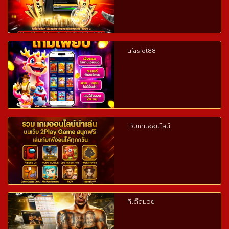
ufaslot88
เว็บเกมออนไลน์
ทีเด็ดมวย