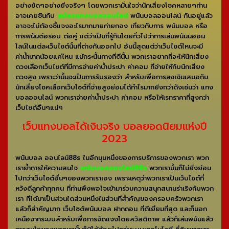
อย่างชัดๆอย่างยิ่งจริงๆ โดยพวกเรามั่นใจว่านักเสี่ยงโชคหลายๆท่าน
อาจเคยชินกับ
สมัครแทงบอลออนไลน์
พนันบอลออนไลน์ กันอยู่แล้ว
อาจจะไม่ต้องชี้แจงอะไรมากมายก่ายกอง เกี่ยวกับการ พนันบอล หรือ
การพนันต่อรอบ ต่อคู่ แต่ว่าเป็นที่รู้กันโดยทั่วไปว่าการเล่นพนันนออน
ไลน์ในแต่ละเว็บไซต์นั้นที่ต่างกันออกไป อันนี้สุดแต่ว่าเว็บไซต์ไหนจะมี
ค่าน้ำมากน้อยแค่ไหน แม้กระนั้นทางที่ดีนั้น พวกเราอยากที่จะให้นักเสี่ยง
ดวงเลือกเว็บไซต์ที่มีการจ่ายค่าน้ำประปา ค่าคอม ที่จ่ายให้กับนักเสี่ยง
ดวงสูง เพราะว่านั้นจะเป็นการรับรองว่า สำหรับเพื่อการลงเงินเสมอกัน
นักเสี่ยงโชคเลือกเว็บไซต์ที่จ่ายสูงย่อมได้กำไรมากยิ่งกว่าดังเช่นว่า แทง
บอลออนไลน์ พวกเราจ่ายค่าน้ำประปา ค่าคอม หรือให้เรทราคาที่สูงกว่า
เว็บไซต์อื่นๆแน่ๆ
เว็บแทงบอลได้เงินจริง บอลยอดนิยมแห่งปี
2023
พนันบอล ออนไลน์88s ในอีกมุมหนึ่งของการบริการของพวกเรา พวก
เราย้ำการให้ความสนใจ
พนันบอลออนไลน์88s
พวกเรานั้นก็ไม่ยิ่งย่อน
ไปกว่าเว็บไซต์อื่นๆของพวกเราเอง เพราะเหตุว่าพวกเราเป็นเว็บไซต์ที่
หวังดีลูกค้าทุกคน ที่ท่านพึงพอใจเข้ามาร่วมความสนุกสนานร่าเริงกับพวก
เรา ที่ได้มาเป็นส่วนใดส่วนหนึ่งในส่วนที่สำคัญของครอบครัวพวกเรา
แล้วก็สำคัญมาก เว็บไซต์พนันบอล ฝากถอน ที่ดีเยี่ยมที่สุด และก็นอก
เหนือจากระบบสำหรับเพื่อการจัดแจงโดยสวัสดิภาพ แล้วก็เล่นพนันแล้ว