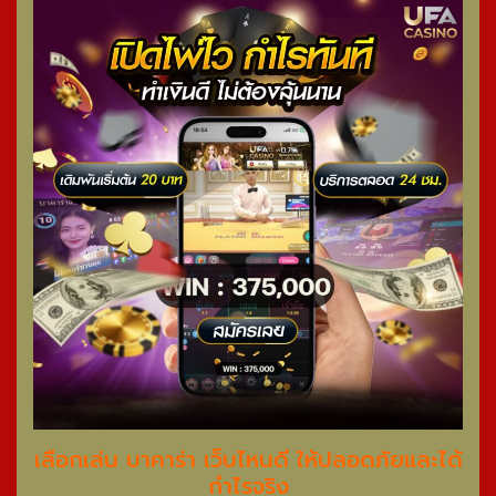
เลือกเล่น บาคาร่า เว็บไหนดี ให้ปลอดภัยและได้
กำไรจริง