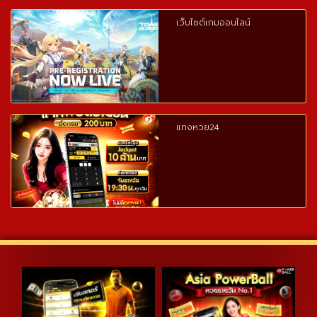
เว็บไซต์เกมออนไลน์
แทงหวย24