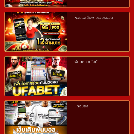
หวยเอเชียพาวเวอร์บอล
พักยกออนไลน์
แทงบอล