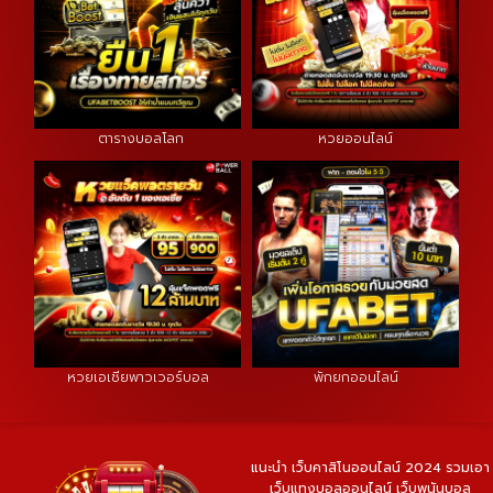
ตารางบอลโลก
หวยออนไลน์
หวยเอเชียพาวเวอร์บอล
พักยกออนไลน์
แนะนำ เว็บคาสิโนออนไลน์ 2024 รวมเอา
เว็บแทงบอลออนไลน์ เว็บพนันบอล