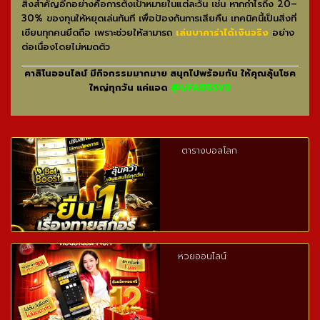
สิ่งสำคัญอีกอย่างคือการตั้งเป้าหมายในแต่ละวัน เช่น หากกำไรถึง 20–
30% ของทุนให้หยุดเล่นทันที เพื่อป้องกันการเสียคืน เทคนิคนี้เป็นสิ่งที่
เซียนทุกคนยึดถือ เพราะช่วยให้สามารถ
เล่นบาคาร่าได้เงินจริง
อย่าง
ต่อเนื่องโดยไม่หมดตัว
คาสิโนออนไลน์ มีกิจกรรมมากมาย สนุกไปพร้อมกัน ให้คุณลุ้นโชค
ใหญ่ทุกวัน แค่แอด
@UFA88SV8
ตารางบอลโลก
หวยออนไลน์