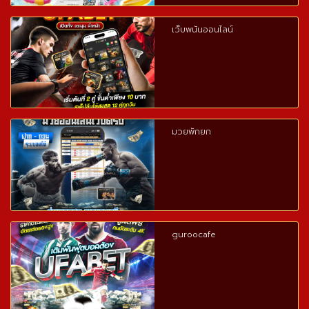
เว็บพนันออนไลน์
มวยพักยก
guroocafe