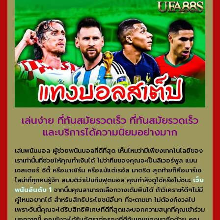
เล่นง่าย ที่ทันสมัยรวดเร็ว ที่ทันสมัยรวดเร็ว
และบริการได้ความนิยมอย่างมาก
เล่นพนันบอล ผู้ช่วยพนันบอลที่ดีที่สุด เห็นไหมว่ามีเพียงเทคโนโลยีของ
เราเท่านั้นที่ช่วยให้คุณทำเงินได้ ไม่ว่าทีมของคุณจะเป็นลิเวอร์พูล แมน
เชสเตอร์ ซิตี้ หรือบาเยิร์น หรือแม้แต่เรอัล มาดริด สุดท้ายก็คือบาร์เซ
โลน่าที่ทุกคนรู้จัก สมมติว่าเป็นทีมฟุตบอล คุณกำลังดูใช่หรือไม่ชนะ
เว็บ
พนันอันดับ 1
จากนั้นคุณสามารถเลือกวางเดิมพันได้ ถ้าวิเคราะห์ดีๆไม่มี
คู่ไหนอยากได้ สำหรับสิทธิประโยชน์อื่นๆ ที่จะตามมา ไม่ต้องกังวลไป
เพราะวันนี้คุณจะได้รับสิทธิพิเศษที่ดีที่สุดและบอกความสนุกที่คุณเข้าร่วม
นอกจากนี้ คุณยังจะได้รับอัตราต่อรองที่ดีกับเกมของเราอีกด้วย คุณ