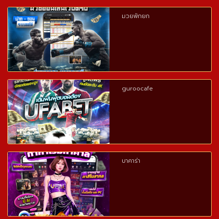
มวยพักยก
guroocafe
บาคาร่า