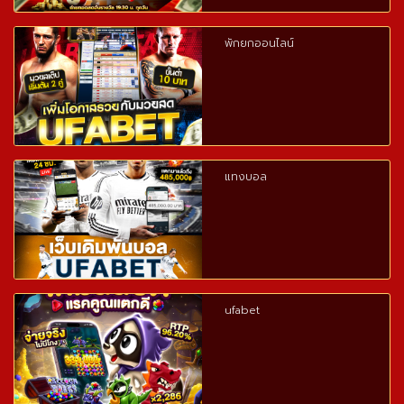
พักยกออนไลน์
แทงบอล
ufabet