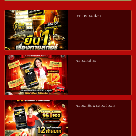
ตารางบอลโลก
หวยออนไลน์
หวยเอเชียพาวเวอร์บอล