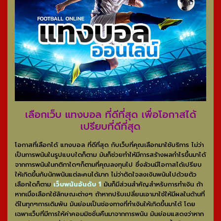
เลือกเว็บ แทงบอล ที่ดีที่สุด เพื่อโอกาสได้
เปรียบที่ดีที่สุด
โอกาสที่เลือกได้ แทงบอล ที่ดีที่สุด กับเว็บที่คุณเลือกมาใช้บริการ ไม่ว่า
เป็นการพนันในรูปแบบใดก็ตาม มันก็ช่วยทำให้มีการสร้างผลกำไรขึ้นมาได้
จากการพนันในกติกาใดๆก็ตามที่คุณลงทุนไป ซึ่งล้วนมีโอกาสได้เปรียบ
ให้เกิดขึ้นกับนักพนันแต่ละคนได้มาก ไม่ว่าตัดใจลงเงินพนันไปด้วยตัว
เลือกใดก็ตาม
เว็บพนันอันดับ 1
มันก็มีส่วนสำคัญสำหรับการทำเงิน ถ้า
หากเมื่อเลือกใช้ลักษณะต่างๆ ถ้าหากปรับเปลี่ยนเอามาใช้ให้มีผลในด้านที่
ดีในทุกๆการเดิมพัน มันย่อมเป็นช่องทางที่ทำเงินให้เกิดขึ้นมาได้ โดย
เฉพาะเว็บที่มีการให้ค่าคอมมิชชั่นคืนมาจากการพนัน มันย่อมแสดงว่าหาก