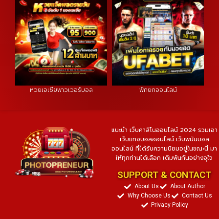
หวยเอเชียพาวเวอร์บอล
พักยกออนไลน์
แนะนำ เว็บคาสิโนออนไลน์ 2024 รวมเอา
เว็บแทงบอลออนไลน์ เว็บพนันบอล
ออนไลน์ ที่ได้รับความนิยมอยู่ในขณะนี้ มา
ให้ทุกท่านได้เลือก เดิมพันกันอย่างจุใจ
SUPPORT & CONTACT
About Us
About Author
Why Choose Us
Contact Us
Privacy Policy