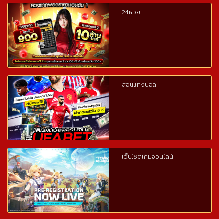
24หวย
สอนแทงบอล
เว็บไซต์เกมออนไลน์