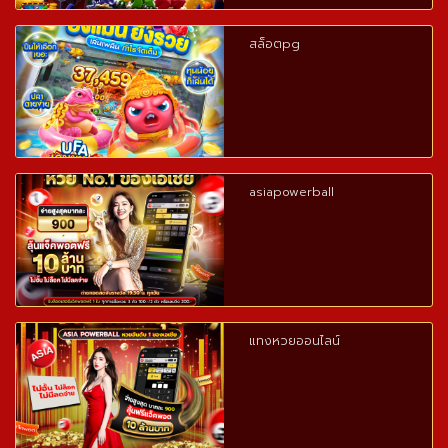
สล็อตpg
asiapowerball
แทงหวยออนไลน์