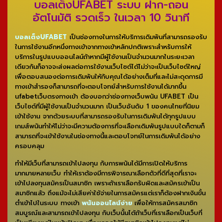
บอลเต็งUFABET ระบบ ฝาก-ถอน
อัตโนมัติ รวดเร็ว ในเวลา 10 วินาที
บอลเต็งUFABET
เป็นช่องทางในการให้บริการเดิมพันที่สามารถรองรับ
ในการใช้งานอีกหนึ่งทางเข้าจากทางเข้าหลักปกติเพราะสำหรับการให้
บริการในรูปแบบออนไลน์ถ้าหากมีผู้ใช้งานเป็นจำนวนมากในระยะเวลา
เดียวกันก็อาจจะส่งผลต่อการใช้งานเว็บไซต์ได้ไม่ว่าจะเป็นเว็บไซต์ใหญ่
เพื่อตอบสนองต่อการเดิมพันให้กับคุณได้อย่างเต็มที่และไม่สะดุดการมี
ทางเข้าสำรองก็สามารถที่จะตอบโจทย์สำหรับการใช้งานได้มากขึ้น
ufabetเว็บตรงทางเข้า ต้องบอกว่าช่องทางเว็บพนัน UFABET เป็น
เว็บไซต์ที่มีผู้ใช้งานเป็นจำนวนมาก เป็นเว็บอันดับ 1 ของคนไทยที่นิยม
เข้าใช้งาน จากด้วยระบบที่สามารถรองรับในการเดิมพันได้ทุกรูปแบบ
เกมส์พนันทำให้ไม่ว่าจะมีความต้องการที่จะเลือกเดิมพันรูปแบบใดก็ตามก็
สามารถที่จะเข้าใช้งานในช่องทางนี้และตอบโจทย์ในการเดิมพันได้อย่าง
ครอบคลุม
ทำให้มีเว็บที่สามารถเข้าไปลงทุน กับการพนันได้มีการเปิดให้บริการ
มากมายหลายเว็บ ทำให้เราต้องมีการพิจารณาเลือกตัวที่ดีที่สุดที่เราจะ
เข้าไปลงทุนสมัครเป็นสมาชิก เพราะถ้าเราเลือกรับผิดและสมัครเข้าเป็น
สมาชิกแล้ว ถึงแม้จะไม่เสียค่าใช้จ่ายในการสมัครแต่เราก็ต้องฝากเงินขั้น
ต่ำเข้าไปในระบบ ทางเข้า
พนันออนไลน์ง่าย
เพื่อให้การสมัครสมาชิก
สมบูรณ์และสามารถเข้าไปลงทุน กับเว็บนั้นได้ถ้าเว็บที่เราเลือกเป็นเว็บที่