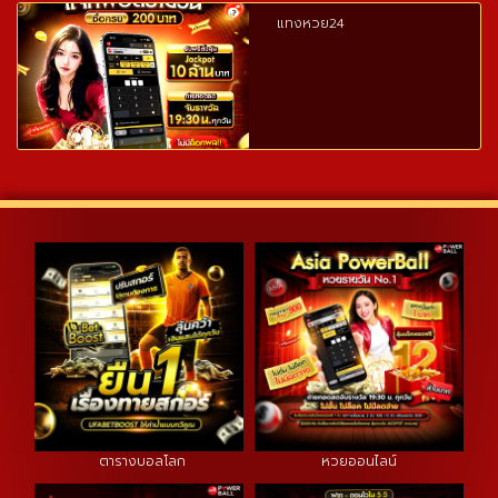
แทงหวย24
ตารางบอลโลก
หวยออนไลน์