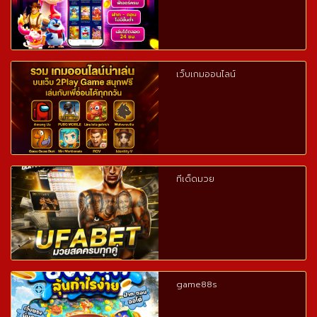
เว็บเกมออนไลน์
ทีเด็ดมวย
game88s