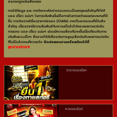
สามารถถูกเน้นเพียงพอ
การใช้ข้อมูล และ การวิเคราะห์อย่างรอบคอบเป็นเหตุผลสำคัญที่ทำให้
บอล เดี่ยว แม่นๆ ในการเดิมพันนั้นมีโอกาสในการสร้างผลตอบแทนที่ดี
ขึ้น การวิเคราะห์เรื่องราคาต่อรอง (Odds) จากเว็บแทงบอลก็เป็นสิ่ง
สำคัญ เนื่องจากมีความสัมพันธ์กับความเป็นไปได้ของผลการแข่งขัน
การแทง บอล เดี่ยว แม่นๆ ย่อมมีความเสี่ยงที่มากขึ้นเมื่อเทียบกับการ
เดิมพันแบบอื่นๆ ซึ่งอาจทำให้เสี่ยงต่อการสูญเสียเงินกับผลการแข่งขัน
ที่ไม่เป็นไปตามที่คาดหวัง
ติดต่อสอบถามหรือสมัครได้ที่
@UFA88SV8
ตารางบอลโลก
หวยออนไลน์