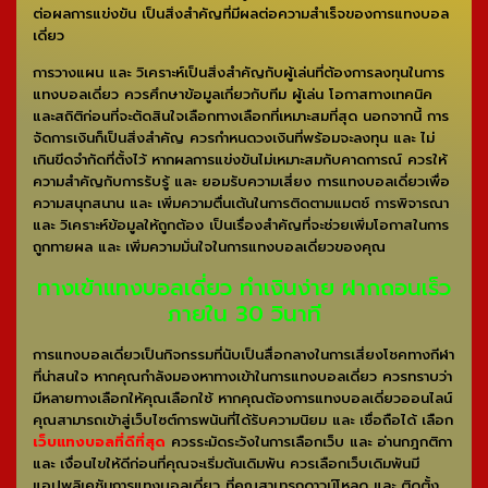
ต่อผลการแข่งขัน เป็นสิ่งสำคัญที่มีผลต่อความสำเร็จของการแทงบอล
เดี่ยว
การวางแผน และ วิเคราะห์เป็นสิ่งสำคัญกับผู้เล่นที่ต้องการลงทุนในการ
แทงบอลเดี่ยว ควรศึกษาข้อมูลเกี่ยวกับทีม ผู้เล่น โอกาสทางเทคนิค
และสถิติก่อนที่จะตัดสินใจเลือกทางเลือกที่เหมาะสมที่สุด นอกจากนี้ การ
จัดการเงินก็เป็นสิ่งสำคัญ ควรกำหนดวงเงินที่พร้อมจะลงทุน และ ไม่
เกินขีดจำกัดที่ตั้งไว้ หากผลการแข่งขันไม่เหมาะสมกับคาดการณ์ ควรให้
ความสำคัญกับการรับรู้ และ ยอมรับความเสี่ยง การแทงบอลเดี่ยวเพื่อ
ความสนุกสนาน และ เพิ่มความตื่นเต้นในการติดตามแมตช์ การพิจารณา
และ วิเคราะห์ข้อมูลให้ถูกต้อง เป็นเรื่องสำคัญที่จะช่วยเพิ่มโอกาสในการ
ถูกทายผล และ เพิ่มความมั่นใจในการแทงบอลเดี่ยวของคุณ
ทางเข้าแทงบอลเดี่ยว ทำเงินง่าย ฝากถอนเร็ว
ภายใน 30 วินาที
การแทงบอลเดี่ยวเป็นกิจกรรมที่นับเป็นสื่อกลางในการเสี่ยงโชคทางกีฬา
ที่น่าสนใจ หากคุณกำลังมองหาทางเข้าในการแทงบอลเดี่ยว ควรทราบว่า
มีหลายทางเลือกให้คุณเลือกใช้ หากคุณต้องการแทงบอลเดี่ยวออนไลน์
คุณสามารถเข้าสู่เว็บไซต์การพนันที่ได้รับความนิยม และ เชื่อถือได้ เลือก
เว็บแทงบอลที่ดีที่สุด
ควรระมัดระวังในการเลือกเว็บ และ อ่านกฎกติกา
และ เงื่อนไขให้ดีก่อนที่คุณจะเริ่มต้นเดิมพัน ควรเลือกเว็บเดิมพันมี
แอปพลิเคชันการแทงบอลเดี่ยว ที่คุณสามารถดาวน์โหลด และ ติดตั้ง