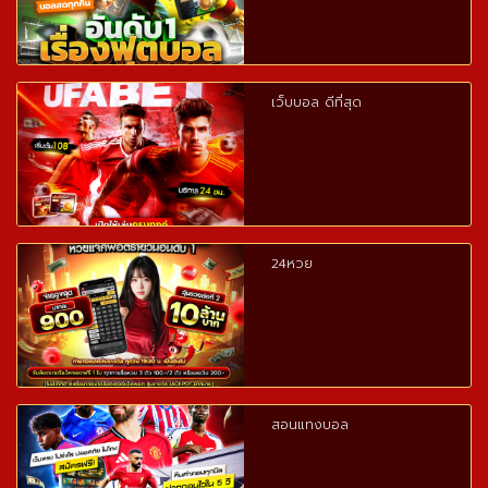
เว็บบอล ดีที่สุด
24หวย
สอนแทงบอล