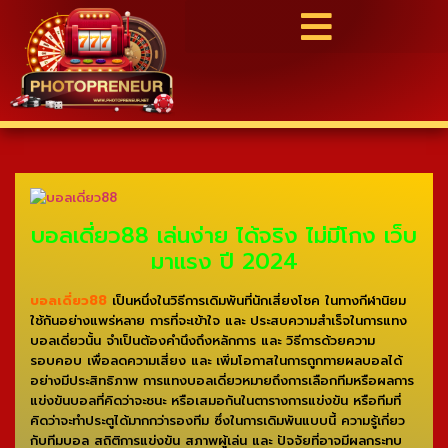
บอลเดี่ยว88 เล่นง่าย ได้จริง ไม่มีโกง เว็บ
มาแรง ปี 2024
บอลเดี่ยว88
เป็นหนึ่งในวิธีการเดิมพันที่นักเสี่ยงโชค ในทางกีฬานิยม
ใช้กันอย่างแพร่หลาย การที่จะเข้าใจ และ ประสบความสำเร็จในการแทง
บอลเดี่ยวนั้น จำเป็นต้องคำนึงถึงหลักการ และ วิธีการด้วยความ
รอบคอบ เพื่อลดความเสี่ยง และ เพิ่มโอกาสในการถูกทายผลบอลได้
อย่างมีประสิทธิภาพ การแทงบอลเดี่ยวหมายถึงการเลือกทีมหรือผลการ
แข่งขันบอลที่คิดว่าจะชนะ หรือเสมอกันในตารางการแข่งขัน หรือทีมที่
คิดว่าจะทำประตูได้มากกว่ารองทีม ซึ่งในการเดิมพันแบบนี้ ความรู้เกี่ยว
กับทีมบอล สถิติการแข่งขัน สภาพผู้เล่น และ ปัจจัยที่อาจมีผลกระทบ