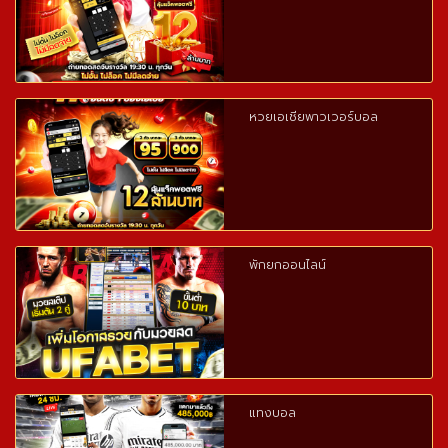
หวยเอเชียพาวเวอร์บอล
พักยกออนไลน์
แทงบอล