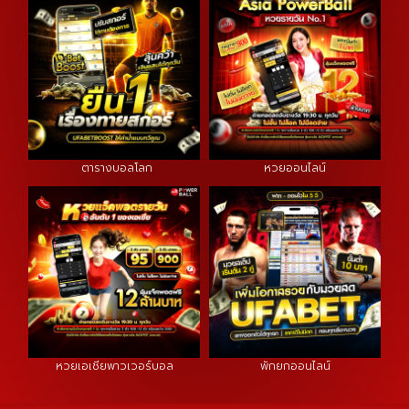
ตารางบอลโลก
หวยออนไลน์
หวยเอเชียพาวเวอร์บอล
พักยกออนไลน์