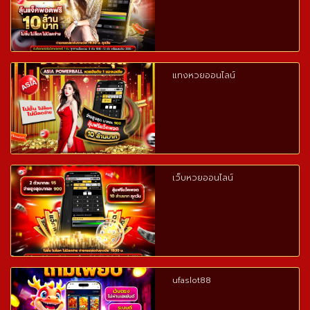
แทงหวยออนไลน์
เว็บหวยออนไลน์
ufaslot88