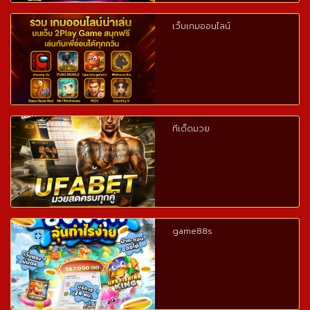
เว็บเกมออนไลน์
ทีเด็ดมวย
game88s