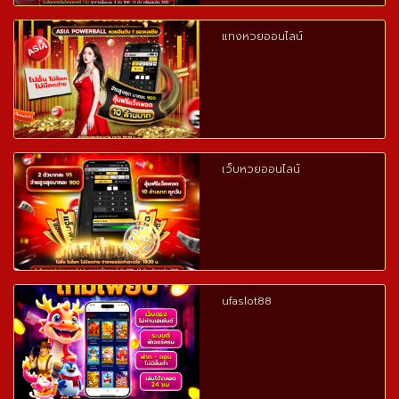
แทงหวยออนไลน์
เว็บหวยออนไลน์
ufaslot88