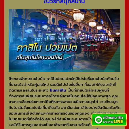
ในวิธีที่สนุกสนาน
สิ่งของพิเศษและโบนัส คาสิโนปอยเปตมักมีโปรโมชั่นและโบนัสต้อนรับ
ที่น่าสนใจสำหรับผู้เล่นใหม่ รวมถึงโปรโมชั่นอื่นๆ ที่มอบให้กับสมาชิกที่
ติดตามและเล่นในระยะยาว
kuคาสิโน
เป็นที่น่าสนใจสำหรับผู้คนที่
ต้องการสัมผัสประสบการณ์การเล่นคาสิโนออนไลน์ที่มีคุณภาพสูง คุณ
สามารถเลือกเล่นเกมคาสิโนที่หลากหลายและมีความสนุกได้ รวมถึงสนุก
กับโปรโมชั่นและโบนัสที่น่าตื่นเต้น อย่าลืมเล่นคาสิโนอย่างมีสติและรับผิด
ชอบในการเสี่ยงโชคและการทางการเงินของคุณเอง เมื่อเลือกเล่นคาสิ
โนปอยเปตที่เชื่อถือได้ คุณจะได้สัมผัสประสบการณ์การเล่นที่น่าตื่นเต้น
และได้รับการดูแลอย่างเป็นอาชีพจากทีมงาน พร้อมกับความปลอดภัย