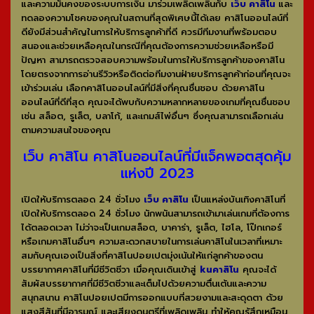
และความมั่นคงของระบบการเงิน มาร่วมเพลิดเพลินกับ
เว็บ คาสิโน
และ
ทดลองความโชคของคุณในสถานที่สุดพิเศษนี้ได้เลย คาสิโนออนไลน์ที่
ดียังมีส่วนสำคัญในการให้บริการลูกค้าที่ดี ควรมีทีมงานที่พร้อมตอบ
สนองและช่วยเหลือคุณในกรณีที่คุณต้องการความช่วยเหลือหรือมี
ปัญหา สามารถตรวจสอบความพร้อมในการให้บริการลูกค้าของคาสิโน
โดยตรงจากการอ่านรีวิวหรือติดต่อทีมงานฝ่ายบริการลูกค้าก่อนที่คุณจะ
เข้าร่วมเล่น เลือกคาสิโนออนไลน์ที่มีสิ่งที่คุณชื่นชอบ ด้วยคาสิโน
ออนไลน์ที่ดีที่สุด คุณจะได้พบกับความหลากหลายของเกมที่คุณชื่นชอบ
เช่น สล็อต, รูเล็ต, บลาโก้, และเกมส์ไพ่อื่นๆ ซึ่งคุณสามารถเลือกเล่น
ตามความสนใจของคุณ
เว็บ คาสิโน คาสิโนออนไลน์ที่มีแจ็คพอตสุดคุ้ม
แห่งปี 2023
เปิดให้บริการตลอด 24 ชั่วโมง
เว็บ คาสิโน
เป็นแหล่งบันเทิงคาสิโนที่
เปิดให้บริการตลอด 24 ชั่วโมง นักพนันสามารถเข้ามาเล่นเกมที่ต้องการ
ได้ตลอดเวลา ไม่ว่าจะเป็นเกมสล็อต, บาคาร่า, รูเล็ต, ไฮโล, โป๊กเกอร์
หรือเกมคาสิโนอื่นๆ ความสะดวกสบายในการเล่นคาสิโนในเวลาที่เหมาะ
สมกับคุณเองเป็นสิ่งที่คาสิโนปอยเปตมุ่งเน้นให้แก่ลูกค้าของตน
บรรยากาศคาสิโนที่มีชีวิตชีวา เมื่อคุณเดินเข้าสู่
kuคาสิโน
คุณจะได้
สัมผัสบรรยากาศที่มีชีวิตชีวาและเต็มไปด้วยความตื่นเต้นและความ
สนุกสนาน คาสิโนปอยเปตมีการออกแบบที่สวยงามและสะดุดตา ด้วย
แสงสีสันที่มีอารมณ์ และเสียงดนตรีที่เพลิดเพลิน ทำให้คุณรู้สึกเหมือน