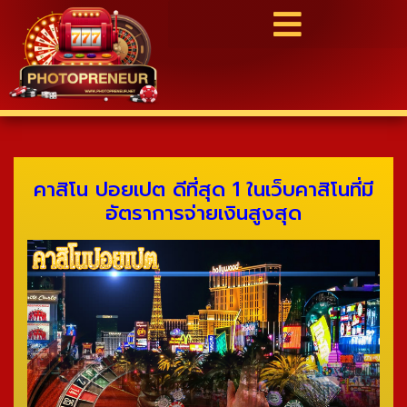
คาสิโน ปอยเปต ดีที่สุด 1 ในเว็บคาสิโนที่มี
อัตราการจ่ายเงินสูงสุด