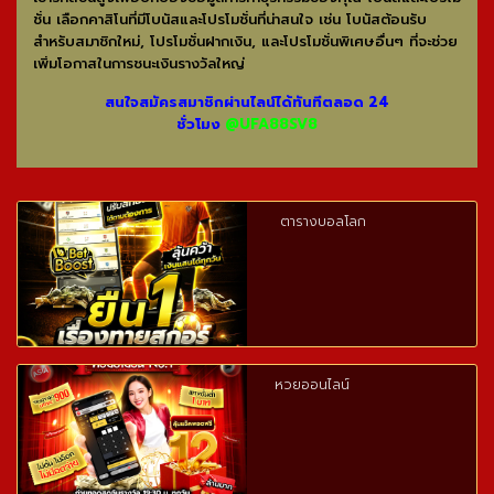
ชั่น เลือกคาสิโนที่มีโบนัสและโปรโมชั่นที่น่าสนใจ เช่น โบนัสต้อนรับ
สำหรับสมาชิกใหม่, โปรโมชั่นฝากเงิน, และโปรโมชั่นพิเศษอื่นๆ ที่จะช่วย
เพิ่มโอกาสในการชนะเงินรางวัลใหญ่
สนใจสมัครสมาชิกผ่านไลน์ได้ทันทีตลอด 24
ชั่วโมง
@UFA88SV8
ตารางบอลโลก
หวยออนไลน์