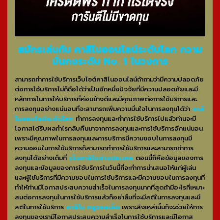
สมัครเล่นกับ คาสิโนออนไลน์ระดับโลก ความ
มั่นคงระดับ No. 1 ในวงการ
สามารถทำการใช้บริการเว็บไซต์คาสิโนออนไลน์ถ้าถามว่ามีความปลอดภัย
ต่อการใช้บริการไม่ก็ถือได้ว่าเป็นอีกหนึ่งปัจจัยที่มีความปลอดภัยและมี
หลักการในการให้บริการที่ค่อนข้างดีและมีคุณภาพต่อการใช้บริการและ
การลงทุนอย่างแน่นอนที่จะสามารถเพิ่มความมั่นใจในการลงทุนได้ว่า
คาสิ
โนออนไลน์ระดับโลก
ทำการลงทุนและทำการใช้บริการไปแล้วท่านจะมี
โอกาสได้รับผลกำไรกลับคืนมาจากการลงทุนและการใช้บริการอีกแน่นอน
เพราะมีคุณภาพในการลงทุนและการบริการมีความชอบในการลงทุนมี
ความชอบในการใช้บริการก็สามารถทำการใช้บริการและสามารถทำการ
ลงทุนได้อย่างเต็มที่
เว็บคาสิโนต่างประเทศ
ตอนนี้ก็คือข้อมูลของการ
ลงทุนและข้อมูลของการใช้บริการในวันนี้ที่จะทำการนำเสนอให้แก่ผู้เล่น
และผู้ใช้บริการที่มีความชอบในการใช้บริการและมีความชอบในการลงทุนที่
ทำให้ท่านมีโอกาสประสบความสำเร็จในการลงทุนมากที่สุดถ้ามีอะไรที่เหมาะ
สมต่อการลงทุนในการใช้บริการแล้วก็อย่าลืมที่จะมีสติในการลงทุนและมี
สติในการใช้บริการ
คาสิโน ทรูวอลเล็ต
เพราะสิ่งเหล่านั้นก็จะช่วยให้การ
ลงทุนของเรามีโอกาสประสบความสำเร็จในการใช้บริการและมีโอกาส