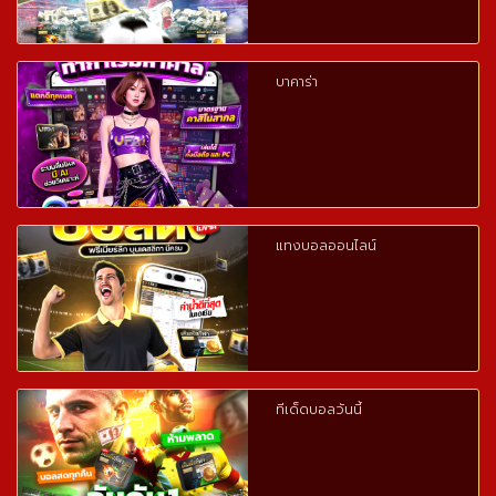
บาคาร่า
แทงบอลออนไลน์
ทีเด็ดบอลวันนี้