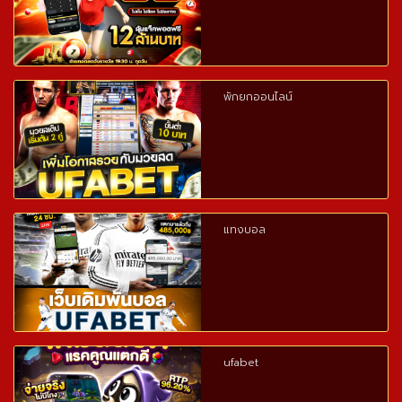
พักยกออนไลน์
แทงบอล
ufabet