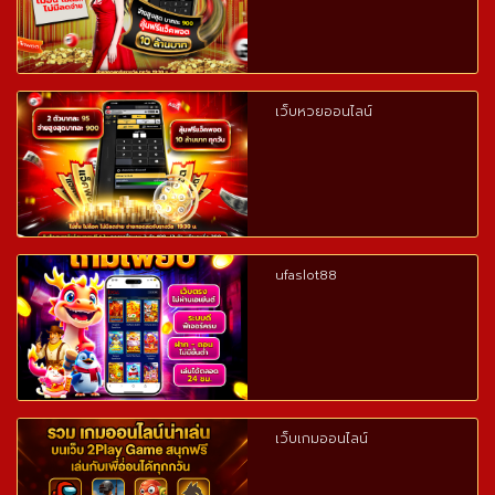
เว็บหวยออนไลน์
ufaslot88
เว็บเกมออนไลน์