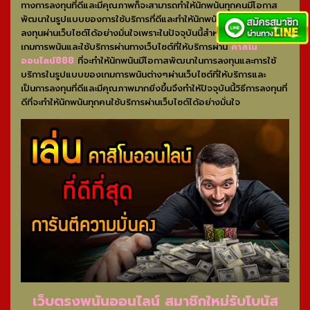
ทางการลงทุนที่ดีและมีคุณภาพก็จะสามารถทำให้นักพนันทุกคนมีโอกาส
พัฒนาในรูปแบบของการใช้บริการที่ดีและทำให้นักพนันทุกคนเลือกที่จะ
ลงทุนผ่านเว็บไซต์ได้อย่างมั่นใจเพราะในปัจจุบันนี้สำหรับวิธีการสัมผัสกับ
เกมการพนันและใช้บริการผ่านทางเว็บไซต์ที่ให้บริการผ่าน
คาสิโน
ออนไลน์888
ที่จะทำให้นักพนันมีโอกาสพัฒนาในการลงทุนและการใช้
บริการในรูปแบบของเกมการพนันต่างๆผ่านเว็บไซต์ที่ให้บริการและ
เป็นการลงทุนที่ดีและมีคุณภาพมากยิ่งขึ้นจึงทำให้ปัจจุบันนี้วิธีการลงทุนที่
ดีที่จะทำให้นักพนันทุกคนใช้บริการผ่านเว็บไซต์ได้อย่างมั่นใจ
เว็บตรงพนันออนไลน์ สมาชิกใหม่รับโบนัส