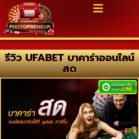
รีวิว UFABET บาคาร่าออนไลน์
สด