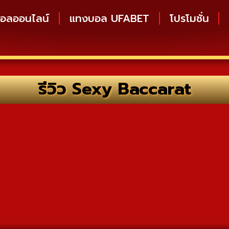
อลออนไลน์
แทงบอล UFABET
โปรโมชั่น
รีวิว Sexy Baccarat