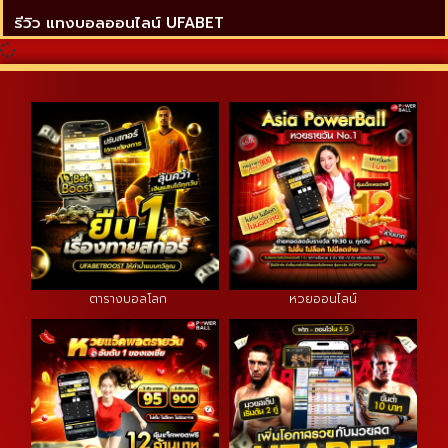
รีวิว แทงบอลออนไลน์ UFABET
ตารางบอลโลก
หวยออนไลน์