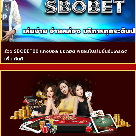
รีวิว SBOBET88 แทงบอล ยอดฮิต พร้อมโปรโมชั่นรับเครดิต
เพิ่ม ทันที