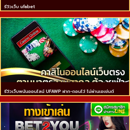
รีวิวเว็บ ufabet
รีวิวเว็บพนันออนไลน์ UFAWP ฝาก-ถอนไว้ ไม่ผ่านเอเย่นต์