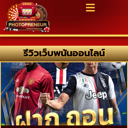
รีวิวเว็บพนันออนไลน์