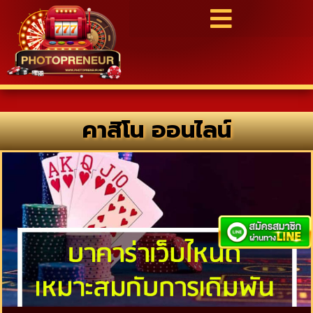
คาสิโน ออนไลน์