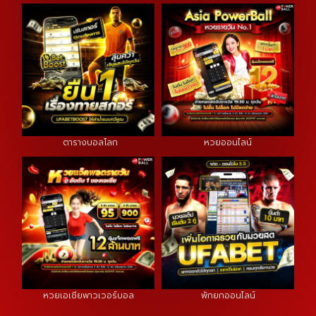
ตารางบอลโลก
หวยออนไลน์
หวยเอเชียพาวเวอร์บอล
พักยกออนไลน์