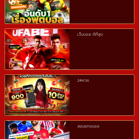
เว็บบอล ดีที่สุด
24หวย
สอนแทงบอล