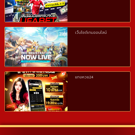
เว็บไซต์เกมออนไลน์
แทงหวย24