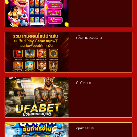
เว็บเกมออนไลน์
ทีเด็ดมวย
game88s