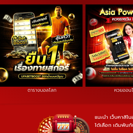
ตารางบอลโลก
หวยออนไ
แนะนำ เว็บคาสิโน
ได้เลือก เดิมพันกั