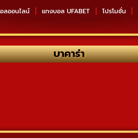
อลออนไลน์
แทงบอล UFABET
โปรโมชั่น
บาคาร่า