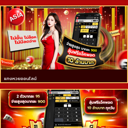
แทงหวยออนไลน์