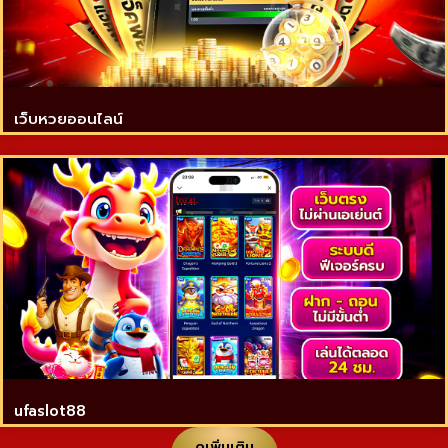
เว็บหวยออนไลน์
ufaslot88
ดูเพิ่มเติม